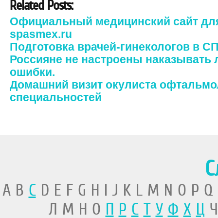
Related Posts:
Официальный медицинский сайт для
spasmex.ru
Подготовка врачей-гинекологов в С
Россияне не настроены наказывать 
ошибки.
Домашний визит окулиста офтальмол
специальностей
С
A B
C
D E F G H I J K L M N O P Q
Л М Н О
П
Р
С
Т
У
Ф
Х
Ц
Ч