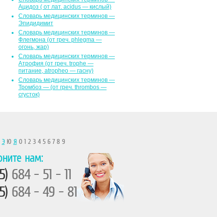
Ацидоз ( от лат. асidus — кислый)
Словарь медицинских терминов —
Эпидидимит
Словарь медицинских терминов —
Флегмона (от гpeч. phlegma —
огонь, жар)
Словарь медицинских терминов —
Атрофия (от греч. trophe —
питание, atropheo — гасну)
Словарь медицинских терминов —
Тромбоз — (от греч. thrombos —
сгусток)
Ы
Э
Ю
Я
0 1 2 3 4 5 6 7 8 9
оните нам:
5)
684 - 51 - 11
5)
684 - 49 - 81