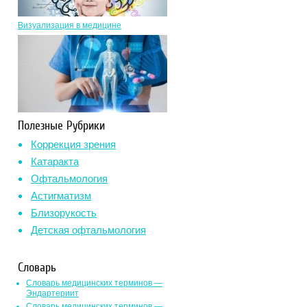
Визуализация в медицине
Полезные Рубрики
Коррекция зрения
Катаракта
Офтальмология
Астигматизм
Близорукость
Детская офтальмология
Словарь
Словарь медицинских терминов —
Эндартериит
Словарь медицинских терминов —