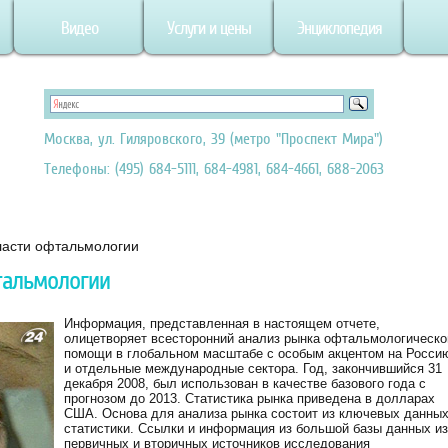
Видео
Услуги и цены
Энциклопедия
Москва, ул. Гиляровского, 39 (метро "Проспект Мира")
Телефоны: (495) 684-5111, 684-4981, 684-4661, 688-2063
ласти офтальмологии
тальмологии
Информация, представленная в настоящем отчете,
олицетворяет всесторонний анализ рынка офтальмологическо
помощи в глобальном масштабе с особым акцентом на Росси
и отдельные международные сектора. Год, закончившийся 31
декабря 2008, был использован в качестве базового года с
прогнозом до 2013. Статистика рынка приведена в долларах
США. Основа для анализа рынка состоит из ключевых данных
статистики. Ссылки и информация из большой базы данных из
первичных и вторичных источников исследования