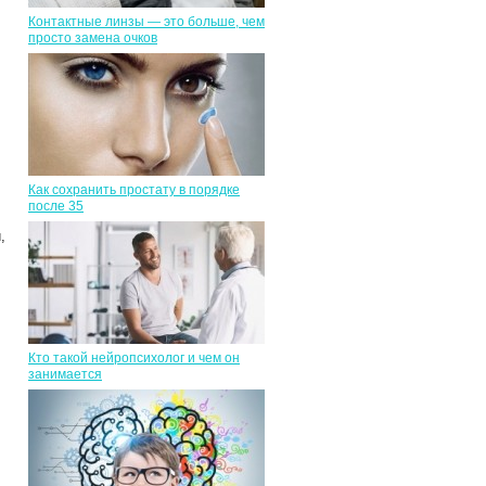
Контактные линзы — это больше, чем
просто замена очков
Как сохранить простату в порядке
после 35
,
Кто такой нейропсихолог и чем он
занимается