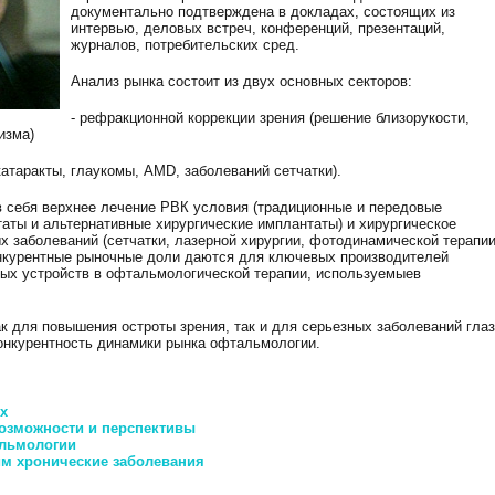
документально подтверждена в докладах, состоящих из
интервью, деловых встреч, конференций, презентаций,
журналов, потребительских сред.
Анализ рынка состоит из двух основных секторов:
- рефракционной коррекции зрения (решение близорукости,
изма)
катаракты, глаукомы, AMD, заболеваний сетчатки).
в себя верхнее лечение РВК условия (традиционные и передовые
аты и альтернативные хирургические имплантаты) и хирургическое
х заболеваний (сетчатки, лазерной хирургии, фотодинамической терапии
онкурентные рыночные доли даются для ключевых производителей
ых устройств в офтальмологической терапии, используемыев
к для повышения остроты зрения, так и для серьезных заболеваний глаз
конкурентность динамики рынка офтальмологии.
х
озможности и перспективы
альмологии
им хронические заболевания