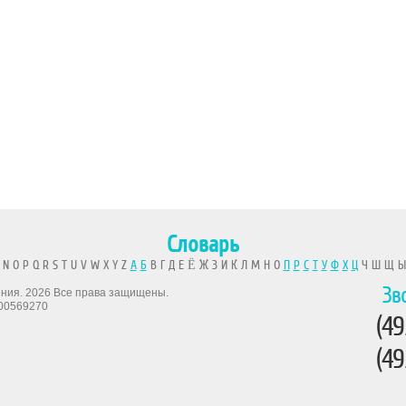
Словарь
 N O P Q R S T U V W X Y Z
А
Б
В Г Д Е Ё Ж З И К Л М Н О
П
Р
С
Т
У
Ф
Х
Ц
Ч Ш Щ 
Зв
рения. 2026 Все права защищены.
00569270
(49
(49