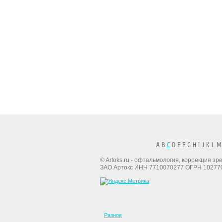
A B
C
D E F G H I J K L M
© Artoks.ru - офтальмология, коррекция з
ЗАО Артокс ИНН 7710070277 ОГРН 10277
Разное