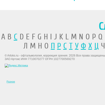
С
A B
C
D E F G H I J K L M N O P Q
Л М Н О
П
Р
С
Т
У
Ф
Х
Ц
Ч
© Artoks.ru - офтальмология, коррекция зрения. 2026 Все права защищены
ЗАО Артокс ИНН 7710070277 ОГРН 1027700569270
Разное