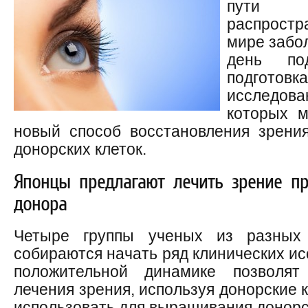
пути л
распростр
мире забо
день по
подгот
исследо
которых м
новый способ восстановления зрени
донорских клеток.
Японцы предлагают лечить зрение пр
донора
Четыре группы ученых из разных 
собираются начать ряд клинических ис
положительной динамике позволят
лечения зрения, используя донорские к
использовать для выращивания донорс