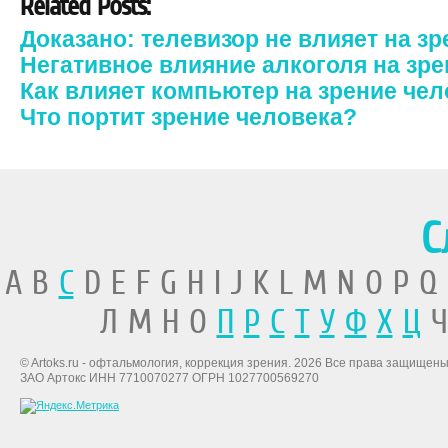
Related Posts:
Доказано: телевизор не влияет на зр
Негативное влияние алкоголя на зре
Как влияет компьютер на зрение че
Что портит зрение человека?
С
A B
C
D E F G H I J K L M N O P Q
Л М Н О
П
Р
С
Т
У
Ф
Х
Ц
Ч
© Artoks.ru - офтальмология, коррекция зрения. 2026 Все права защищены
ЗАО Артокс ИНН 7710070277 ОГРН 1027700569270