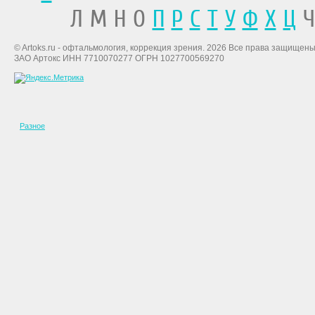
Л М Н О
П
Р
С
Т
У
Ф
Х
Ц
Ч
© Artoks.ru - офтальмология, коррекция зрения. 2026 Все права защищены
ЗАО Артокс ИНН 7710070277 ОГРН 1027700569270
Разное