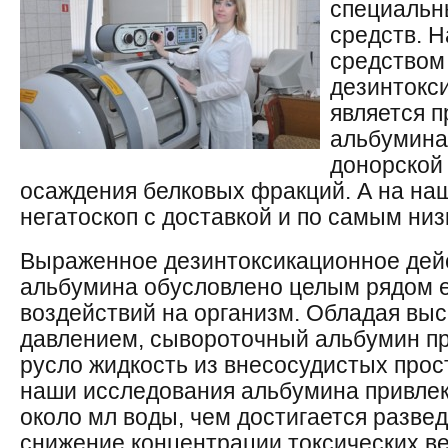
специальн
средств. 
средством
дезинтокс
является 
альбумина.
донорской 
осаждения белковых фракций. А на на
негатоскоп с доставкой и по самым ни
Выраженное дезинтоксикационное дей
альбумина обусловлено целым рядом 
воздействий на организм. Обладая вы
давлением, сывороточный альбумин пр
русло жидкость из внесосудистых прос
наши исследования альбумина привлек
около мл воды, чем достигается развед
снижение концентрации токсических в