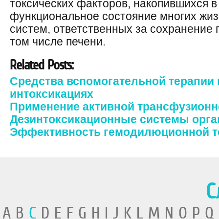
токсических факторов, накопившихся в
функциональное состояние многих жиз
систем, ответственных за сохранение 
том числе печени.
Related Posts:
Средства вспомогательной терапии
интоксикациях
Применение активной трансфузионн
Дезинтоксикационные системы орга
Эффективность гемодилюционной т
С
A B
C
D E F G H I J K L M N O P Q