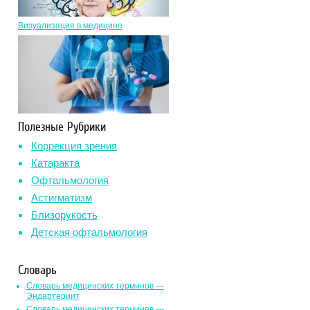
Визуализация в медицине
Полезные Рубрики
Коррекция зрения
Катаракта
Офтальмология
Астигматизм
Близорукость
Детская офтальмология
Словарь
Словарь медицинских терминов —
Эндартериит
Словарь медицинских терминов —