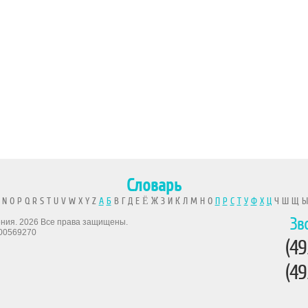
Словарь
 N O P Q R S T U V W X Y Z
А
Б
В Г Д Е Ё Ж З И К Л М Н О
П
Р
С
Т
У
Ф
Х
Ц
Ч Ш Щ 
Зв
рения. 2026 Все права защищены.
00569270
(49
(49