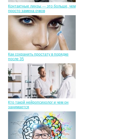
Контактные линзы — это больше, чем
просто замена очков
Как сохранить простату в порядке
после 35
Кто такой нейропсихолог и чем он
занимается