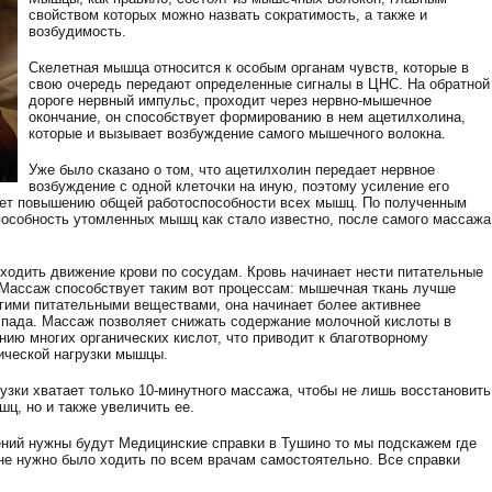
свойством которых можно назвать сократимость, а также и
возбудимость.
Скелетная мышца относится к особым органам чувств, которые в
свою очередь передают определенные сигналы в ЦНС. На обратной
дороге нервный импульс, проходит через нервно-мышечное
окончание, он способствует формированию в нем ацетилхолина,
которые и вызывает возбуждение самого мышечного волокна.
Уже было сказано о том, что ацетилхолин передает нервное
возбуждение с одной клеточки на иную, поэтому усиление его
ет повышению общей работоспособности всех мышц. По полученным
особность утомленных мышц как стало известно, после самого массажа
одить движение крови по сосудам. Кровь начинает нести питательные
. Массаж способствует таким вот процессам: мышечная ткань лучше
гими питательными веществами, она начинает более активнее
спада. Массаж позволяет снижать содержание молочной кислоты в
ию многих органических кислот, что приводит к благотворному
ической нагрузки мышцы.
узки хватает только 10-минутного массажа, чтобы не лишь восстановить
ц, но и также увеличить ее.
ений нужны будут Медицинские справки в Тушино то мы подскажем где
 не нужно было ходить по всем врачам самостоятельно. Все справки