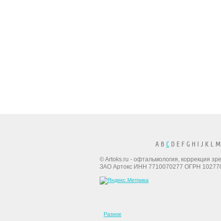
A B
C
D E F G H I J K L M
© Artoks.ru - офтальмология, коррекция з
ЗАО Артокс ИНН 7710070277 ОГРН 10277
Разное