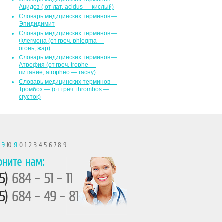
Ацидоз ( от лат. асidus — кислый)
Словарь медицинских терминов —
Эпидидимит
Словарь медицинских терминов —
Флегмона (от гpeч. phlegma —
огонь, жар)
Словарь медицинских терминов —
Атрофия (от греч. trophe —
питание, atropheo — гасну)
Словарь медицинских терминов —
Тромбоз — (от греч. thrombos —
сгусток)
Ы
Э
Ю
Я
0 1 2 3 4 5 6 7 8 9
оните нам:
5)
684 - 51 - 11
5)
684 - 49 - 81