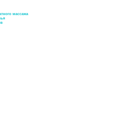
атного массажа
вья
ов