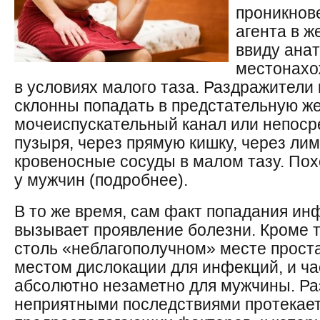
проникнов
агента в ж
ввиду ана
местонахо
в условиях малого таза. Раздражители
склонны попадать в предстательную ж
мочеиспускательный канал или непоср
пузыря, через прямую кишку, через ли
кровеносные сосуды в малом тазу. Пох
у мужчин (подробнее).
В то же время, сам факт попадания ин
вызывает проявление болезни. Кроме т
столь «неблагополучном» месте проста
местом дислокации для инфекций, и ча
абсолютно незаметно для мужчины. Раз
неприятными последствиями протекает