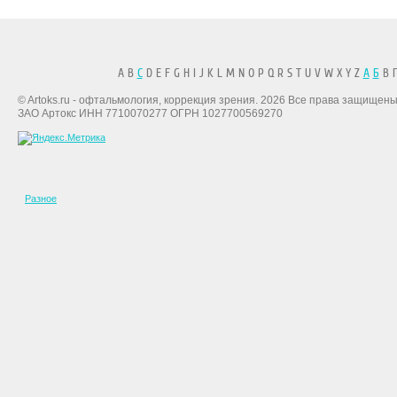
A B
C
D E F G H I J K L M N O P Q R S T U V W X Y Z
А
Б
В Г
© Artoks.ru - офтальмология, коррекция зрения. 2026 Все права защищены
ЗАО Артокс ИНН 7710070277 ОГРН 1027700569270
Разное