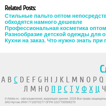
Related Posts:
Стильные пальто оптом непосредств
обходятся намного дешевле
Профессиональная косметика опто
Разнообразие детской одежды для 
Кухни на заказ. Что нужно знать при
С
A B
C
D E F G H I J K L M N O P Q
Л М Н О
П
Р
С
Т
У
Ф
Х
Ц
Ч
© Artoks.ru - офтальмология, коррекция зрения. 2026 Все права защищены
ЗАО Артокс ИНН 7710070277 ОГРН 1027700569270