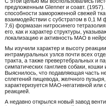
С этой целью мы воспользовались гис
предложенным Glenner и соавт. (1957).
способности замороженной свежей тка
взаимодействии с субстратом в 0,1 М
7,6) формазан нитросинего тетразолия
его, как и характер структуры, указыва
локализацию и активность МАО в нейр
Мы изучили характер и высоту реакци
интрамуральных узлсв почти всех отд
тракта, а также превертебральных и 
симпатических ганглиев собаки, кошки 
Выяснилось, что подавляющая часть 
сплетений пищевода, желчного пузыря,
характеризуется МАО-негативной или 
реакцией.
А недавно открылся новый завод вент