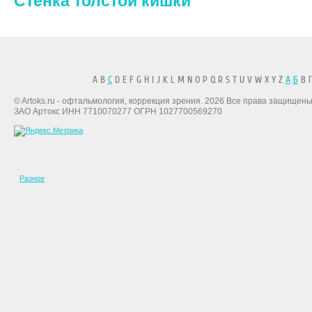
Стенка толстой кишки
A B
C
D E F G H I J K L M N O P Q R S T U V W X Y Z
А
Б
В Г
© Artoks.ru - офтальмология, коррекция зрения. 2026 Все права защищены
ЗАО Артокс ИНН 7710070277 ОГРН 1027700569270
Разное