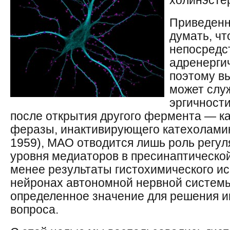
холинэстер
Приведенн
думать, ч
непосредс
адренерги
поэтому в
может слу
эргичности
после открытия другого фермента — к
феразы, инактивирующего катехоламины
1959), МАО отводится лишь роль регул
уровня медиаторов в пресинаптической
менее результаты гистохимического и
нейронах автономной нервной системы
определенное значение для решения 
вопроса.