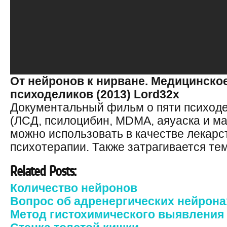
От нейронов к нирване. Медицинско
психоделиков (2013) Lord32x
Документальный фильм о пяти психод
(ЛСД, псилоцибин, MDMA, аяуаска и ма
можно использовать в качестве лекарс
психотерапии. Также затрагивается те
Related Posts:
Количество нейронов
Вопрос об адренергических нейрона
Метод гистохимического выявления