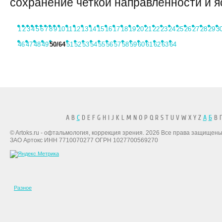
сохранение четкой направленности и яс
1
2
3
4
5
6
7
8
9
10
11
12
13
14
15
16
17
18
19
20
21
22
23
24
25
26
27
28
29
3
46
47
48
49
50
/64
51
52
53
54
55
56
57
58
59
60
61
62
63
64
A B
C
D E F G H I J K L M N O P Q R S T U V W X Y Z
А
Б
В Г
© Artoks.ru - офтальмология, коррекция зрения. 2026 Все права защищены
ЗАО Артокс ИНН 7710070277 ОГРН 1027700569270
Разное