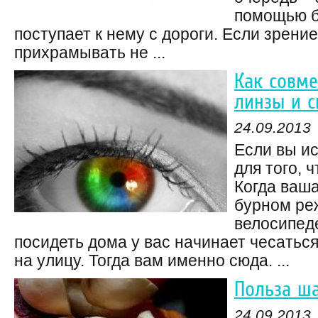
помощью 
поступает к нему с дороги. Если зрени
прихрамывать не ...
Как совме
линзы и с
24.09.2013
Если вы ис
для того, 
Когда ваша
бурном ре
велосипеде
посидеть дома у вас начинает чесаться
на улицу. Тогда вам именно сюда. ...
Польза ш
24.09.2013