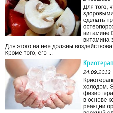
Для того, 
здоровыми,
сделать п
остеопороз
витамине 
витамина 
Для этого на нее должны воздействова
Кроме того, его ...
Криотера
24.09.2013
Криотерап
холодом. 
физиотера
в основе к
реакции ор
верхний сл