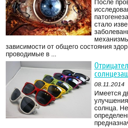
После про
исследова
патогенеза
стало изве
заболеван
механизмы
зависимости от общего состояния здор
проводимые в ...
Отрицател
солнцеза
08.11.2014
Имеется дв
улучшения
солнца. Не
определен
предназна