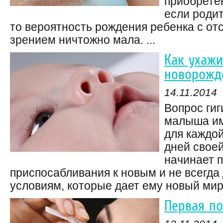
приобретен
если родит
то вероятность рождения ребенка с от
зрением ничтожно мала. ...
Как ухажи
новорожд
14.11.2014
Вопрос ги
малыша им
для каждо
дней свое
начинает 
приспосабливания к новым и не всегд
условиям, которые дает ему новый мир.
Первая п