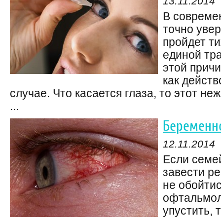
13.11.2014
В совреме
точно уве
пройдет ти
единой тр
этой причи
как действ
случае. Что касается глаза, то этот н
...
Беременно
12.11.2014
Если семе
завести р
не обойтис
офтальмол
упустить, 