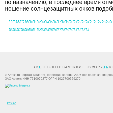
по назначению, в последнее время отм
ношение солнцезащитных очков подобно
1
2
3
4
5
6
7
8
9
10
11
12
13
14
15
16
17
18
19
20
21
22
23
24
25
26
27
28
29
3
45
46
47
48
49
50
51
52
53
54
55
56
57
58
59
60
61
62
63
64
A B
C
D E F G H I J K L M N O P Q R S T U V W X Y Z
А
Б
В Г
© Artoks.ru - офтальмология, коррекция зрения. 2026 Все права защищены
ЗАО Артокс ИНН 7710070277 ОГРН 1027700569270
Разное