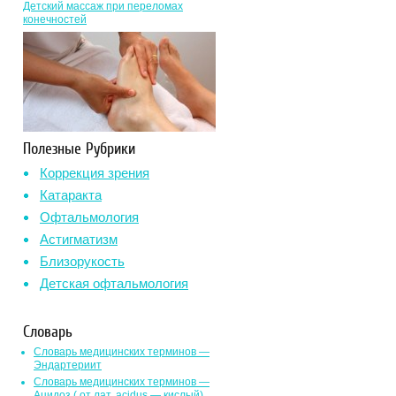
Детский массаж при переломах
конечностей
Полезные Рубрики
Коррекция зрения
Катаракта
Офтальмология
Астигматизм
Близорукость
Детская офтальмология
Словарь
Словарь медицинских терминов —
Эндартериит
Словарь медицинских терминов —
Ацидоз ( от лат. асidus — кислый)