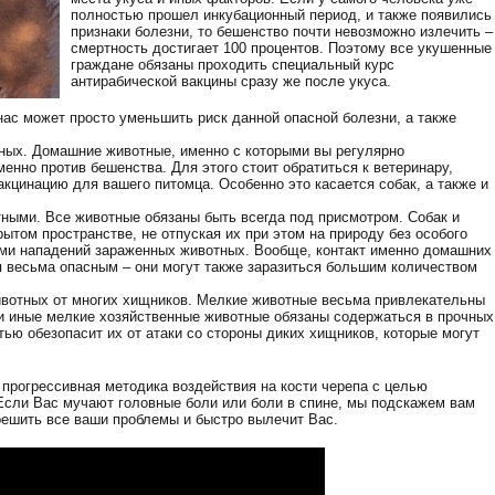
полностью прошел инкубационный период, и также появились
признаки болезни, то бешенство почти невозможно излечить –
смертность достигает 100 процентов. Поэтому все укушенные
граждане обязаны проходить специальный курс
антирабической вакцины сразу же после укуса.
ас может просто уменьшить риск данной опасной болезни, а также
ных. Домашние животные, именно с которыми вы регулярно
менно против бешенства. Для этого стоит обратиться к ветеринару,
кцинацию для вашего питомца. Особенно это касается собак, а также и
ными. Все животные обязаны быть всегда под присмотром. Собак и
рытом пространстве, не отпуская их при этом на природу без особого
ами нападений зараженных животных. Вообще, контакт именно домашних
 весьма опасным – они могут также заразиться большим количеством
ивотных от многих хищников. Мелкие животные весьма привлекательны
и иные мелкие хозяйственные животные обязаны содержаться в прочных
тью обезопасит их от атаки со стороны диких хищников, которые могут
 прогрессивная методика воздействия на кости черепа с целью
 Если Вас мучают головные боли или боли в спине, мы подскажем вам
решить все ваши проблемы и быстро вылечит Вас.