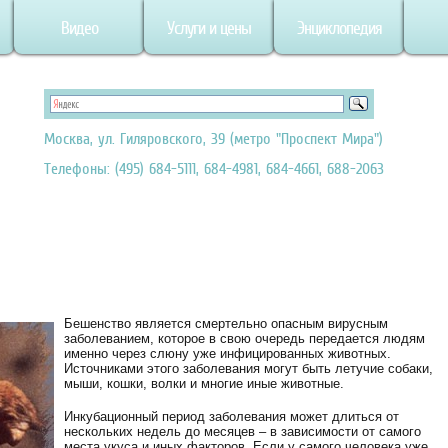
Видео
Услуги и цены
Энциклопедия
Москва, ул. Гиляровского, 39 (метро "Проспект Мира")
Телефоны: (495) 684-5111, 684-4981, 684-4661, 688-2063
Бешенство является смертельно опасным вирусным
заболеванием, которое в свою очередь передается людям
именно через слюну уже инфицированных животных.
Источниками этого заболевания могут быть летучие собаки,
мыши, кошки, волки и многие иные животные.
Инкубационный период заболевания может длиться от
нескольких недель до месяцев – в зависимости от самого
места укуса и иных факторов. Если у самого человека уже