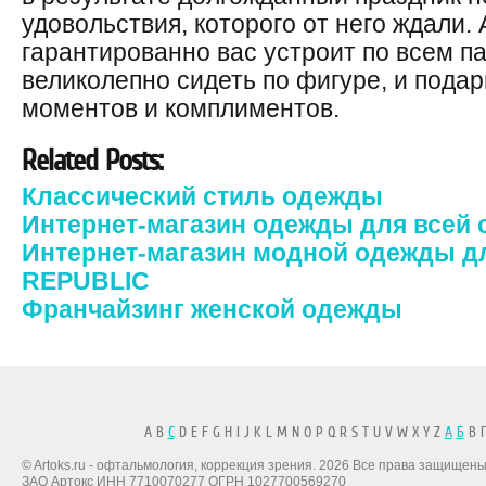
удовольствия, которого от него ждали. 
гарантированно вас устроит по всем п
великолепно сидеть по фигуре, и пода
моментов и комплиментов.
Related Posts:
Классический стиль одежды
Интернет-магазин одежды для всей 
Интернет-магазин модной одежды д
REPUBLIC
Франчайзинг женской одежды
A B
C
D E F G H I J K L M N O P Q R S T U V W X Y Z
А
Б
В Г
© Artoks.ru - офтальмология, коррекция зрения. 2026 Все права защищены
ЗАО Артокс ИНН 7710070277 ОГРН 1027700569270