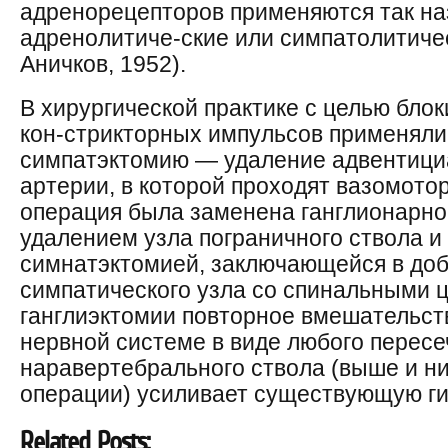
адренорецепторов применяются так н
адренолитиче-ские или симпатолитичес
Аничков, 1952).
В хирургической практике с целью бло
кон-стрикторных импульсов применял
симпатэктомию — удаление адвентици
артерии, в которой проходят вазомото
операция была заменена ганглионарн
удалением узла пограничного ствола и
симнатэктомией, заключающейся в до
симпатического узла со спинальными 
ганглиэктомии повторное вмешательст
нервной системе в виде любого перес
наравертебрального ствола (выше и н
операции) усиливает существующую гип
Related Posts: