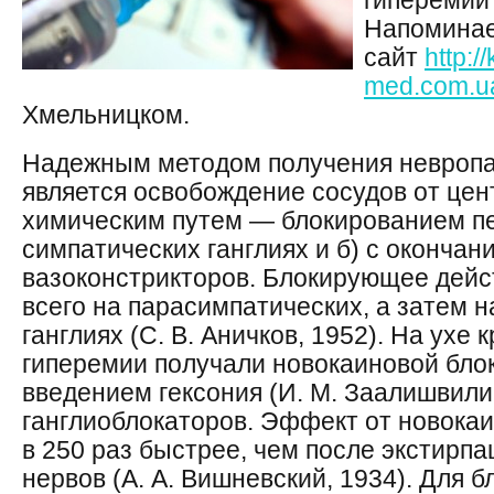
гиперемии 
Напоминае
сайт
http:/
med.com.u
Хмельницком.
Надежным методом получения невропа
является освобождение сосудов от це
химическим путем — блокированием пе
симпатических ганглиях и б) с окончан
вазоконстрикторов. Блокирующее дейс
всего на парасимпатических, а затем 
ганглиях (С. В. Аничков, 1952). На ухе 
гиперемии получали новокаиновой блок
введением гексония (И. М. Заалишвили,
ганглиоблокаторов. Эффект от новока
в 250 раз быстрее, чем после экстирпа
нервов (А. А. Вишневский, 1934). Для 