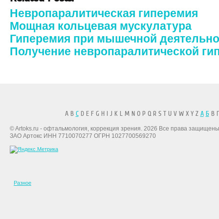
Невропаралитическая гиперемия
Мощная кольцевая мускулатура
Гиперемия при мышечной деятельно
Получение невропаралитической ги
A B
C
D E F G H I J K L M N O P Q R S T U V W X Y Z
А
Б
В Г
© Artoks.ru - офтальмология, коррекция зрения. 2026 Все права защищены
ЗАО Артокс ИНН 7710070277 ОГРН 1027700569270
Разное