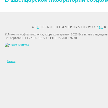
A B
C
D E F G H I J K L M N O P Q R S T U V W X Y Z
А
Б
В Г
© Artoks.ru - офтальмология, коррекция зрения. 2026 Все права защищены
ЗАО Артокс ИНН 7710070277 ОГРН 1027700569270
Разное