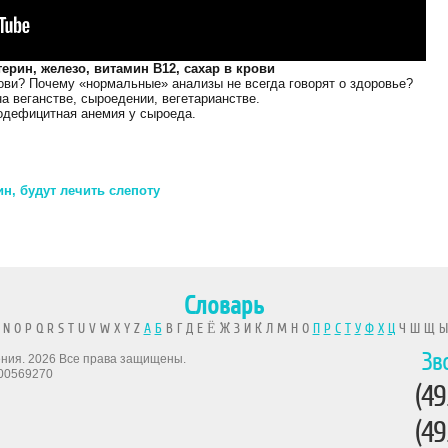
ерин, железо, витамин B12, сахар в крови
рови? Почему «нормальные» анализы не всегда говорят о здоровье?
а веганстве, сыроедении, вегетарианстве.
одефицитная анемия у сыроеда.
н, будут лечить слепоту
Словарь
 N O P Q R S T U V W X Y Z
А
Б
В Г Д Е Ё Ж З И К Л М Н О
П
Р
С
Т
У
Ф
Х
Ц
Ч Ш Щ 
Зв
рения. 2026 Все права защищены.
00569270
(49
(49