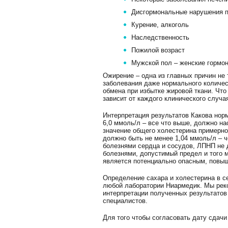
Дисгормональные нарушения п
Курение, алкоголь
Наследственность
Пожилой возраст
Мужской пол – женские гормон
Ожирение – одна из главных причин не т
заболевания даже нормального количес
обмена при избытке жировой ткани. Что
зависит от каждого клинического случа
Интерпретация результатов Какова норм
6,0 ммоль/л – все что выше, должно н
значение общего холестерина примерно
должно быть не менее 1,04 ммоль/л – 
болезнями сердца и сосудов, ЛПНП не д
болезнями, допустимый предел и того 
является потенциально опасным, повыш
Определение сахара и холестерина в с
любой лаборатории Ниармедик. Мы реко
интерпретации полученных результато
специалистов.
Для того чтобы согласовать дату сдачи а