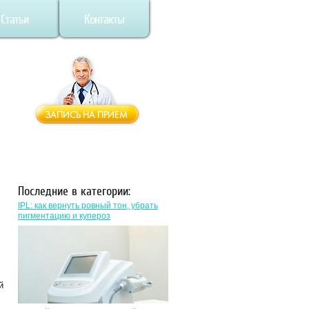
Статьи
Контакты
Последние в категории:
IPL: как вернуть ровный тон, убрать
пигментацию и купероз
й