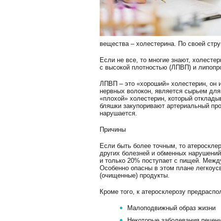
вещества – холестерина. По своей стр
Если не все, то многие знают, холесте
с высокой плотностью (ЛПВП) и липопр
ЛПВП – это «хороший» холестерин, он 
нервных волокон, является сырьем для 
«плохой» холестерин, который откладыв
бляшки закупоривают артериальный про
нарушается.
Причины
Если быть более точным, то атероскле
других болезней и обменных нарушений.
и только 20% поступает с пищей. Межд
Особенно опасны в этом плане легкоус
(очищенные) продукты.
Кроме того, к атеросклерозу предраспо
Малоподвижный образ жизни
Некоторые заболевания печени