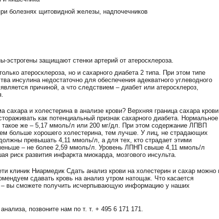
ри болезнях щитовидной железы, надпочечников
ы-эстрогены защищают стенки артерий от атеросклероза.
олько атеросклероза, но и сахарного диабета 2 типа. При этом типе
тва инсулина недостаточно для обеспечения адекватного углеводного
 является причиной, а что следствием – диабет или атеросклероз,
я.
а сахара и холестерина в анализе крови? Верхняя граница сахара крови
астораживать как потенциальный признак сахарного диабета. Нормальное
 такое же – 5,17 ммоль/л или 200 мг/дл. При этом содержание ЛПВП
чем больше хорошего холестерина, тем лучше. У лиц, не страдающих
олжны превышать 4,11 ммоль/л, а для тех, кто страдает этими
меньше – не более 2,59 ммоль/л. Уровень ЛПНП свыше 4,11 ммоль/л
ая риск развития инфаркта миокарда, мозгового инсульта.
ети клиник Ниармедик Сдать анализ крови на холестерин и сахар можно 
мендуем сдавать кровь на анализ утром натощак. Что касается
в – вы сможете получить исчерпывающую информацию у наших
нализа, позвоните нам по т. т. + 495 6 171 171.