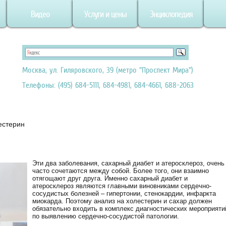
Видео
Услуги и цены
Энциклопедия
Москва, ул. Гиляровского, 39 (метро "Проспект Мира")
Телефоны: (495) 684-5111, 684-4981, 684-4661, 688-2063
естерин
Эти два заболевания, сахарный диабет и атеросклероз, очень
часто сочетаются между собой. Более того, они взаимно
отягощают друг друга. Именно сахарный диабет и
атеросклероз являются главными виновниками сердечно-
сосудистых болезней – гипертонии, стенокардии, инфаркта
миокарда. Поэтому анализ на холестерин и сахар должен
обязательно входить в комплекс диагностических мероприяти
по выявлению сердечно-сосудистой патологии.