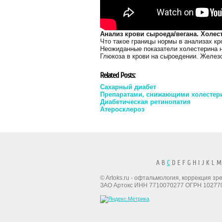
Анализ крови сыроеда/вегана. Холест
Что такое границы нормы в анализах к
Неожиданные показатели холестерина н
Глюкоза в крови на сыроедении. Желез
Related Posts:
Сахарный диабет
Препаратами, снижающими холестери
Диабетическая ретинопатия
Атеросклероз
A B
C
D E F G H I J K L M
© Artoks.ru - офтальмология, коррекция з
ЗАО Артокс ИНН 7710070277 ОГРН 10277