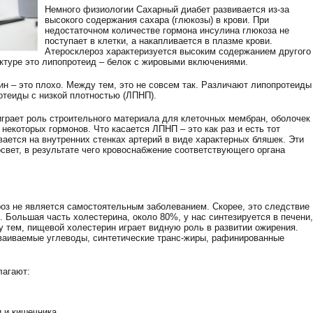
Немного физиологии Сахарный диабет развивается из-за
высокого содержания сахара (глюкозы) в крови. При
недостаточном количестве гормона инсулина глюкоза не
поступает в клетки, а накапливается в плазме крови.
Атеросклероз характеризуется высоким содержанием другого
уктуре это липопротеид – белок с жировыми включениями.
рин – это плохо. Между тем, это не совсем так. Различают липопротеиды
отеиды с низкой плотностью (ЛПНП).
играет роль строительного материала для клеточных мембран, оболочек
некоторых гормонов. Что касается ЛПНП – это как раз и есть тот
ается на внутренних стенках артерий в виде характерных бляшек. Эти
свет, в результате чего кровоснабжение соответствующего органа
роз не является самостоятельным заболеванием. Скорее, это следствие
 Большая часть холестерина, около 80%, у нас синтезируется в печени,
у тем, пищевой холестерин играет видную роль в развитии ожирения.
ваиваемые углеводы, синтетические транс-жиры, рафинированные
лагают:
 и кишечника