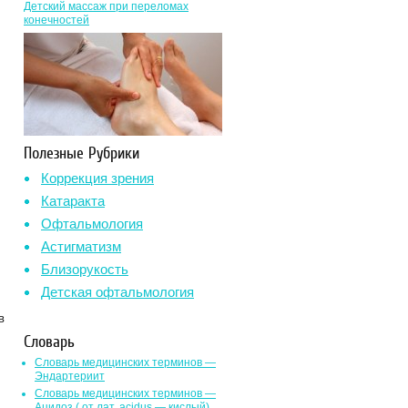
Детский массаж при переломах
конечностей
Полезные Рубрики
Коррекция зрения
Катаракта
Офтальмология
Астигматизм
Близорукость
Детская офтальмология
в
Словарь
Словарь медицинских терминов —
Эндартериит
Словарь медицинских терминов —
Ацидоз ( от лат. асidus — кислый)