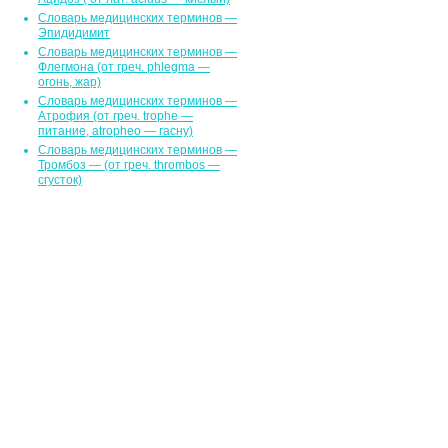
Словарь медицинских терминов —
Эпидидимит
Словарь медицинских терминов —
Флегмона (от гpeч. phlegma —
огонь, жар)
Словарь медицинских терминов —
Атрофия (от греч. trophe —
питание, atropheo — гасну)
Словарь медицинских терминов —
Тромбоз — (от греч. thrombos —
сгусток)