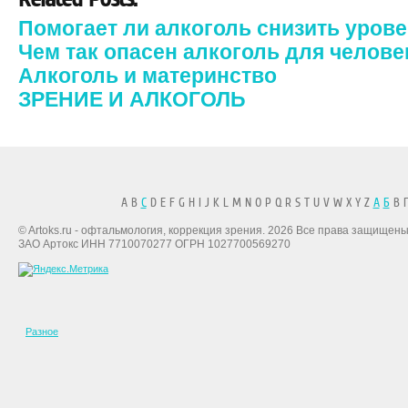
Помогает ли алкоголь снизить уров
Чем так опасен алкоголь для челове
Алкоголь и материнство
ЗРЕНИЕ И АЛКОГОЛЬ
A B
C
D E F G H I J K L M N O P Q R S T U V W X Y Z
А
Б
В Г
© Artoks.ru - офтальмология, коррекция зрения. 2026 Все права защищены
ЗАО Артокс ИНН 7710070277 ОГРН 1027700569270
Разное