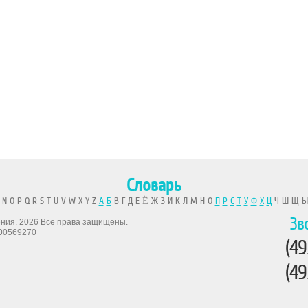
Словарь
 N O P Q R S T U V W X Y Z
А
Б
В Г Д Е Ё Ж З И К Л М Н О
П
Р
С
Т
У
Ф
Х
Ц
Ч Ш Щ 
Зв
рения. 2026 Все права защищены.
00569270
(49
(49