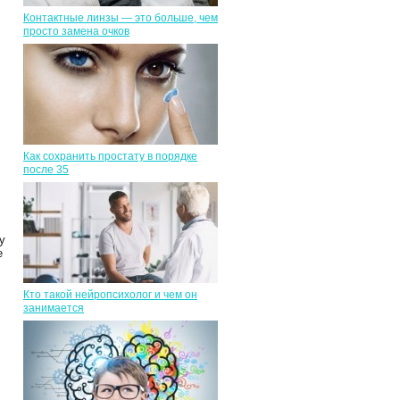
Контактные линзы — это больше, чем
просто замена очков
Как сохранить простату в порядке
после 35
у
е
Кто такой нейропсихолог и чем он
занимается