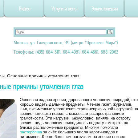
Видео
Услуги и цены
Энциклопедия
Москва, ул. Гиляровского, 39 (метро "Проспект Мира")
Телефоны: (495) 684-5111, 684-4981, 684-4661, 688-2063
ры. Основные причины утомления глаз
вные причины утомления глаз
Основная задача зрения, дарованного человеку природой, это
хорошо видеть дальние предметы. Чтение газет, журналов,
книг, письменные упражнения стали непривычной нагрузкой на
зрение человека позже: с массовым распространением
грамотности. Эти нагрузки, безусловно, влияли на остроту
зрения, ведь человеку приходилось подолгу смотреть на
близко расположенные предметы. Многим помогала
расторопша
за счёт большого числа каротиноидов и
витаминов. К еще большим нагрузкам на зрение привел