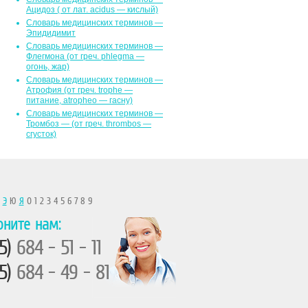
Ацидоз ( от лат. асidus — кислый)
Словарь медицинских терминов —
Эпидидимит
Словарь медицинских терминов —
Флегмона (от гpeч. phlegma —
огонь, жар)
Словарь медицинских терминов —
Атрофия (от греч. trophe —
питание, atropheo — гасну)
Словарь медицинских терминов —
Тромбоз — (от греч. thrombos —
сгусток)
Ы
Э
Ю
Я
0 1 2 3 4 5 6 7 8 9
оните нам:
5)
684 - 51 - 11
5)
684 - 49 - 81