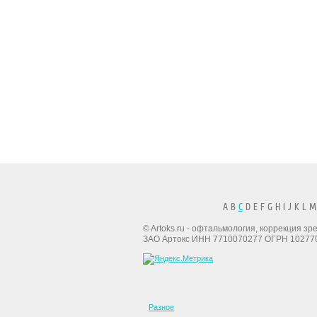
A B
C
D E F G H I J K L M
© Artoks.ru - офтальмология, коррекция з
ЗАО Артокс ИНН 7710070277 ОГРН 10277
Разное