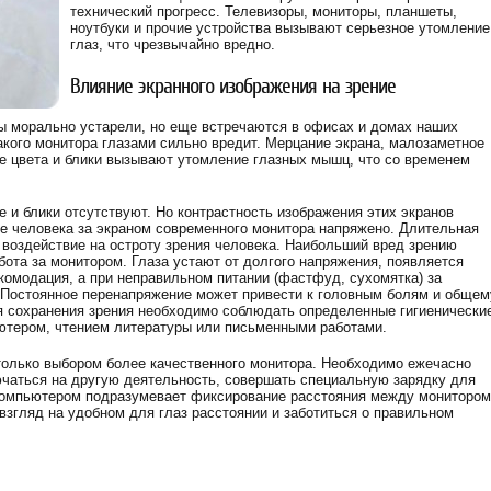
технический прогресс. Телевизоры, мониторы, планшеты,
ноутбуки и прочие устройства вызывают серьезное утомление
глаз, что чрезвычайно вредно.
Влияние экранного изображения на зрение
ны морально устарели, но еще встречаются в офисах и домах наших
акого монитора глазами сильно вредит. Мерцание экрана, малозаметное
е цвета и блики вызывают утомление глазных мышц, что со временем
 и блики отсутствуют. Но контрастность изображения этих экранов
е человека за экраном современного монитора напряжено. Длительная
е воздействие на остроту зрения человека. Наибольший вред зрению
ота за монитором. Глаза устают от долгого напряжения, появляется
комодация, а при неправильном питании (фастфуд, сухомятка) за
 Постоянное перенапряжение может привести к головным болям и общем
 сохранения зрения необходимо соблюдать определенные гигиенически
ьютером, чтением литературы или письменными работами.
 только выбором более качественного монитора. Необходимо ежечасно
чаться на другую деятельность, совершать специальную зарядку для
 компьютером подразумевает фиксирование расстояния между монитором
взгляд на удобном для глаз расстоянии и заботиться о правильном