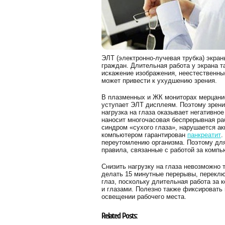
ЭЛТ (электронно-лучевая трубка) экра
граждан. Длительная работа у экрана т
искажение изображения, неестественны
может привести к ухудшению зрения.
В плазменных и ЖК мониторах мерцание
уступает ЭЛТ дисплеям. Поэтому зрени
нагрузка на глаза оказывает негативно
наносит многочасовая беспрерывная раб
синдром «сухого глаза», нарушается ак
компьютером гарантирован
панкреатит
.
переутомлению организма. Поэтому для
правила, связанные с работой за комп
Снизить нагрузку на глаза невозможно
делать 15 минутные перерывы, переклю
глаз, поскольку длительная работа за
и глазами. Полезно также фиксировать 
освещении рабочего места.
Related Posts: