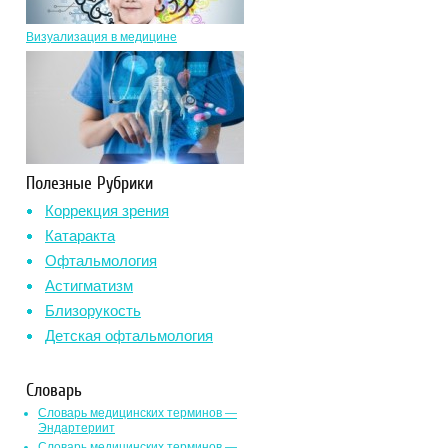
Визуализация в медицине
Полезные Рубрики
Коррекция зрения
Катаракта
Офтальмология
Астигматизм
Близорукость
Детская офтальмология
Словарь
Словарь медицинских терминов —
Эндартериит
Словарь медицинских терминов —