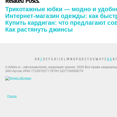
Related Posts:
Трикотажные юбки — модно и удобн
Интернет-магазин одежды: как быстр
Купить кардиган: что предлагают с
Как растянуть джинсы
A B
C
D E F G H I J K L M N O P Q R S T U V W X Y Z
А
Б
В Г
© Artoks.ru - офтальмология, коррекция зрения. 2026 Все права защищены
ЗАО Артокс ИНН 7710070277 ОГРН 1027700569270
Разное