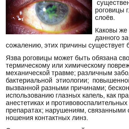
существен
роговицы г
слоёв.
Каковы же
данного з
сожалению, этих причины существует б
Язва роговицы может быть обязана св
термическому или химическому повреж
механической травме; различным забо
бактериальной этиологии; повышенной
вызванной разными причинами; беско
использованию глазных капель, как пра
анестетиках и противовоспалительных
препаратах; нарушениям, связанными 
ношения контактных линз.