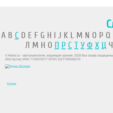
С
A B
C
D E F G H I J K L M N O P Q
Л М Н О
П
Р
С
Т
У
Ф
Х
Ц
Ч
© Artoks.ru - офтальмология, коррекция зрения. 2026 Все права защищены
ЗАО Артокс ИНН 7710070277 ОГРН 1027700569270
Разное