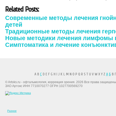
Related Posts:
Современные методы лечения гнойн
детей
Традиционные методы лечения герп
Новые методики лечения лимфомы 
Симптоматика и лечение конъюнкти
A B
C
D E F G H I J K L M N O P Q R S T U V W X Y Z
А
Б
В Г
© Artoks.ru - офтальмология, коррекция зрения. 2026 Все права защищены
ЗАО Артокс ИНН 7710070277 ОГРН 1027700569270
Разное