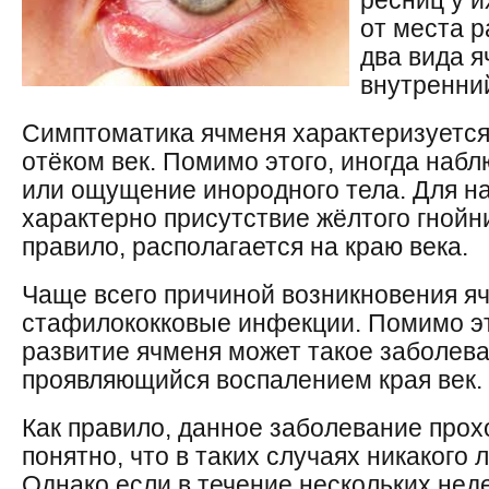
ресниц у и
от места 
два вида 
внутренни
Симптоматика ячменя характеризуется
отёком век. Помимо этого, иногда наб
или ощущение инородного тела. Для 
характерно присутствие жёлтого гнойни
правило, располагается на краю века.
Чаще всего причиной возникновения я
стафилококковые инфекции. Помимо эт
развитие ячменя может такое заболева
проявляющийся воспалением края век.
Как правило, данное заболевание прох
понятно, что в таких случаях никакого 
Однако если в течение нескольких нед