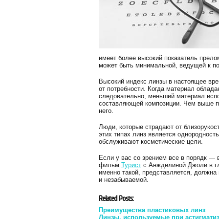
имеет более высокий показатель прелом
может быть минимальной, ведущей к по
Высокий индекс линзы в настоящее вре
от потребности. Когда материал облада
следовательно, меньший материал испол
составляющей композиции. Чем выше по
него.
Люди, которые страдают от близорукос
этих типах линз является однородност
обслуживают косметические цели.
Если у вас со зрением все в порядк — 
фильм
Турист
с Анжделиной Джоли в г
именно такой, представляется, должна
и незабываемой.
Related Posts:
Преимущества пластиковых линз
Линзы, используемые при астигмати