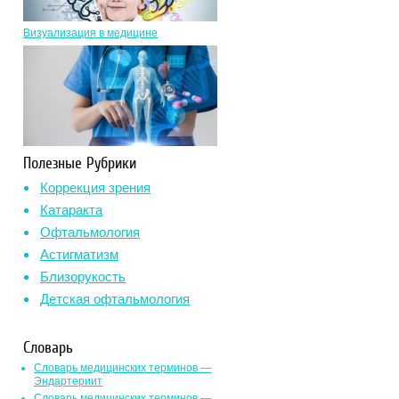
Визуализация в медицине
Полезные Рубрики
Коррекция зрения
Катаракта
Офтальмология
Астигматизм
Близорукость
Детская офтальмология
Словарь
Словарь медицинских терминов —
Эндартериит
Словарь медицинских терминов —