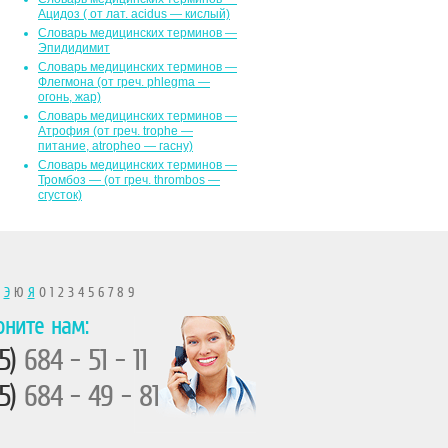
Ацидоз ( от лат. асidus — кислый)
Словарь медицинских терминов —
Эпидидимит
Словарь медицинских терминов —
Флегмона (от гpeч. phlegma —
огонь, жар)
Словарь медицинских терминов —
Атрофия (от греч. trophe —
питание, atropheo — гасну)
Словарь медицинских терминов —
Тромбоз — (от греч. thrombos —
сгусток)
Ы
Э
Ю
Я
0 1 2 3 4 5 6 7 8 9
оните нам:
5)
684 - 51 - 11
5)
684 - 49 - 81