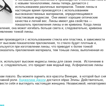
с новыми технологиями, линзы теперь делаются с
использованием различных материалов. Тонкие линзы в
настоящее время производятся с использованием
высококачественных материалов, определяющимися
пластиковым индексом. Они имеют хорошие оптические
качества и легкий вес. Линзы имеют два свойства —
показатель преломления линзы и ее кривизна. Когда линза
ления, она может изгибать больше света и, следовательно, кривизна
явлению тонкой линзы.
мя производится с использованием стекла или пластика, в зависимости
ет высоким показателем преломления, то стекло будет плотным и,
ьзуется при изготовлении линзы, что приводит к более тонкой
казатель преломления материала, тем тоньше линза, выполненная из
ти, используют высокие индексы линзы для своих очков. Истончение в
ь и, следовательно, это придает вам модный вид. Асферические линзы
вам повзло. Вы можете оценить все красоты Венеции, в которой был сня
лавной роли.
Анджелине Джоли
достался образ Элизы. Действительно,
 вести себя и выглядеть настоящая женщина. Независимой, неповторимо
зме