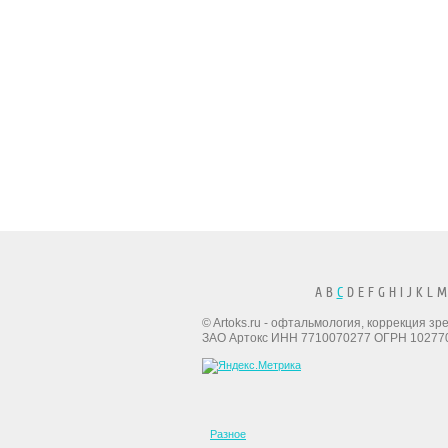
A B
C
D E F G H I J K L M
© Artoks.ru - офтальмология, коррекция з
ЗАО Артокс ИНН 7710070277 ОГРН 10277
Разное