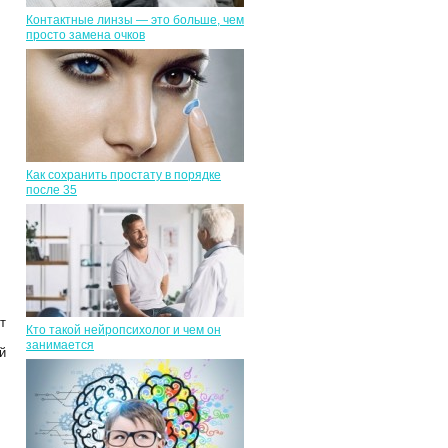
Контактные линзы — это больше, чем
просто замена очков
Как сохранить простату в порядке
после 35
т
Кто такой нейропсихолог и чем он
занимается
й