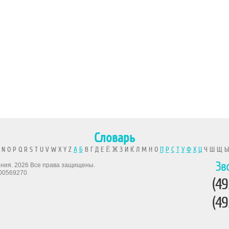
Словарь
 N O P Q R S T U V W X Y Z
А
Б
В Г Д Е Ё Ж З И К Л М Н О
П
Р
С
Т
У
Ф
Х
Ц
Ч Ш Щ 
Зв
рения. 2026 Все права защищены.
00569270
(49
(49