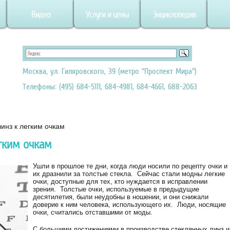
Видео
Услуги и цены
Энциклопедия
Москва, ул. Гиляровского, 39 (метро "Проспект Мира")
Телефоны: (495) 684-5111, 684-4981, 684-4661, 688-2063
инз к легким очкам
гким очкам
Ушли в прошлое те дни, когда люди носили по рецепту очки и
их дразнили за толстые стекла. Сейчас стали модны легкие
очки, доступные для тех, кто нуждается в исправлении
зрения. Толстые очки, используемые в предыдущие
десятилетия, были неудобны в ношении, и они снижали
доверие к ним человека, использующего их. Люди, носящие
очки, считались отставшими от моды.
С большими достижениями в производстве стеклянных линз и