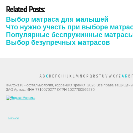
Related Posts:
Выбор матраса для малышей
Что нужно учесть при выборе матра
Популярные беспружинные матрас
Выбор безупречных матрасов
A B
C
D E F G H I J K L M N O P Q R S T U V W X Y Z
А
Б
В Г
© Artoks.ru - офтальмология, коррекция зрения. 2026 Все права защищены
ЗАО Артокс ИНН 7710070277 ОГРН 1027700569270
Разное