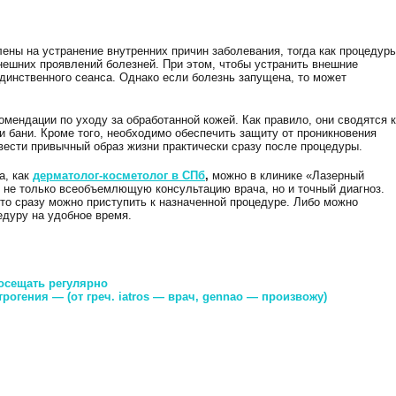
.
лены на устранение внутренних причин заболевания, тогда как процедур
нешних проявлений болезней. При этом, чтобы устранить внешние
динственного сеанса. Однако если болезнь запущена, то может
мендации по уходу за обработанной кожей. Как правило, они сводятся к
и бани. Кроме того, необходимо обеспечить защиту от проникновения
вести привычный образ жизни практически сразу после процедуры.
а, как
дерматолог-косметолог в СПб
,
можно в клинике «Лазерный
 не только всеобъемлющую консультацию врача, но и точный диагноз.
 то сразу можно приступить к назначенной процедуре. Либо можно
едуру на удобное время.
посещать регулярно
огения — (от греч. iatros — врач, gennao — произвожу)