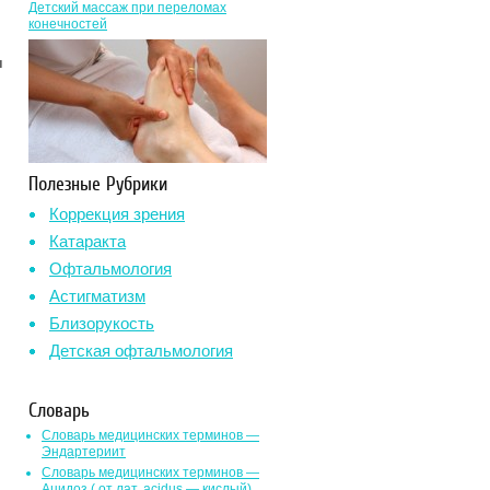
Детский массаж при переломах
конечностей
ы
Полезные Рубрики
Коррекция зрения
Катаракта
Офтальмология
Астигматизм
Близорукость
Детская офтальмология
Словарь
Словарь медицинских терминов —
Эндартериит
Словарь медицинских терминов —
Ацидоз ( от лат. асidus — кислый)