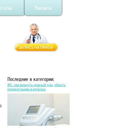
Статьи
Контакты
Последние в категории:
IPL: как вернуть ровный тон, убрать
пигментацию и купероз
й