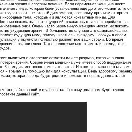
менения зрения и способы лечения. Если беременная женщина носит
нтактные линзы, которые были установлены еще до этого момента, то он
жет чувствовать некоторый дискомфорт, поскольку организм отторгает
е инородные тела, которыми и являются контактные линзы. Для
бежания нежелательных ощущений откажитесь от линз и перейдите на
ыкновенные очки. Очень часто беременную женщину может беспокоить
вство ухудшения зрения. В большинстве случаев это самонавеивание.
ставляет будущую маму прислушиваться к «каждому шороху» в своем
ультация у окулиста полностью развеет все ваши страхи. Во время
дшение сетчатки глаза. Такое положение может иметь и последствия,
судов.
жет вылиться в отслоение сетчатки или ее разрыва, которые в свою
 потерей зрения. Современная медицина уже имеет способ поддержания
аже без медикаментозного вмешательства. Исходя из сказанного мы вам
я к врачам за помощью или для консультации. Ведь здоровому ребенку
я мама, которая всегда будет рядом и поможет в первые двадцать лет
 можно найти на сайте mydentist.ua. Поэтому, если вам будет нужно
 посетите данный сайт.