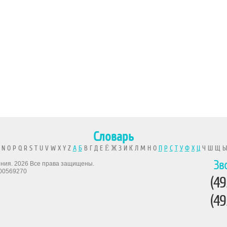
Словарь
 N O P Q R S T U V W X Y Z
А
Б
В Г Д Е Ё Ж З И К Л М Н О
П
Р
С
Т
У
Ф
Х
Ц
Ч Ш Щ 
Зв
рения. 2026 Все права защищены.
00569270
(49
(49