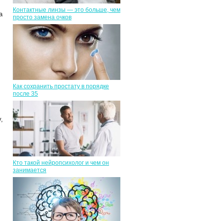
Контактные линзы — это больше, чем
а
просто замена очков
Как сохранить простату в порядке
после 35
,
Кто такой нейропсихолог и чем он
занимается