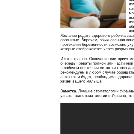
из
ко
мо
вс
из
об
чу
Желание родить здорового ребенка за
организме. Впрочем, обыкновенная конс
протекания беременности возможно уху
которые отображаются через разрыв со
И это страшно. Окончание «истории» мо
очередь чреваты полной или частичной
в рабочем состоянии сетчатки глаза д
рекомендуем в любом случае обращатьс
а это так и будет, необходима здорова
жизни вашего малыша.
Заметка
. Лучшие стоматологии Украины
узнать, все стоматологии в Украине, то