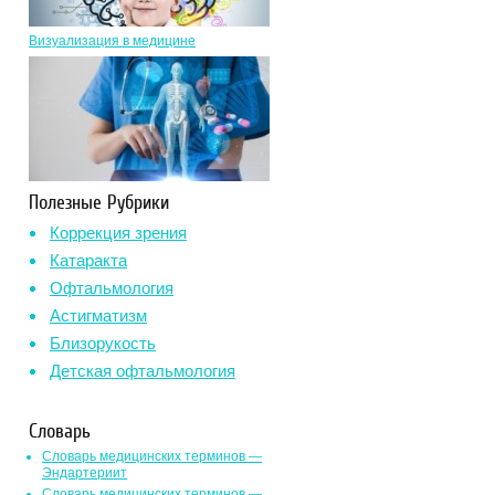
Визуализация в медицине
Полезные Рубрики
Коррекция зрения
Катаракта
Офтальмология
Астигматизм
Близорукость
Детская офтальмология
Словарь
Словарь медицинских терминов —
Эндартериит
Словарь медицинских терминов —