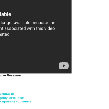
ашке Левашов
еменности
ареву сечению»
к правильно лечить