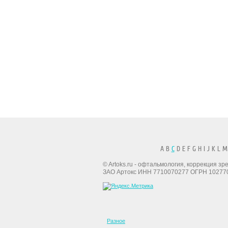
A B
C
D E F G H I J K L M
© Artoks.ru - офтальмология, коррекция з
ЗАО Артокс ИНН 7710070277 ОГРН 10277
Разное