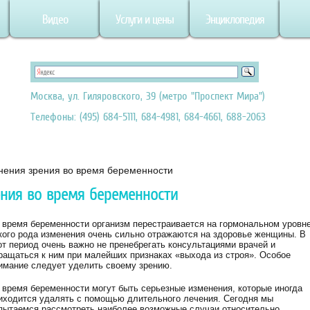
Видео
Услуги и цены
Энциклопедия
Москва, ул. Гиляровского, 39 (метро "Проспект Мира")
Телефоны: (495) 684-5111, 684-4981, 684-4661, 688-2063
ения зрения во время беременности
ния во время беременности
 время беременности организм перестраивается на гормональном уровне
кого рода изменения очень сильно отражаются на здоровье женщины. В
от период очень важно не пренебрегать консультациями врачей и
ращаться к ним при малейших признаках «выхода из строя». Особое
имание следует уделить своему зрению.
 время беременности могут быть серьезные изменения, которые иногда
иходится удалять с помощью длительного лечения. Сегодня мы
пытаемся рассмотреть наиболее возможные случаи относительно