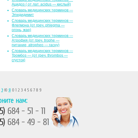
Ацидоз ( от лат. асidus — кислый)
Словарь медицинских терминов —
Эпидидимит
Словарь медицинских терминов —
Флегмона (от гpeч. phlegma —
огонь, жар)
Словарь медицинских терминов —
Атрофия (от греч. trophe —
питание, atropheo — гасну)
Словарь медицинских терминов —
Тромбоз — (от греч. thrombos —
сгусток)
Ы
Э
Ю
Я
0 1 2 3 4 5 6 7 8 9
оните нам:
5)
684 - 51 - 11
5)
684 - 49 - 81