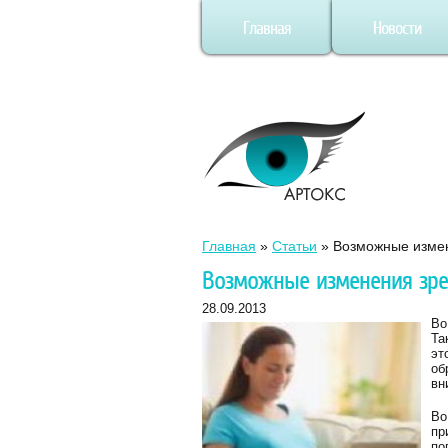
Главная
Новости
Главная
»
Статьи
»
Возможные измен
Возможные изменения зре
28.09.2013
Во
Та
эт
об
вн
Во
пр
по