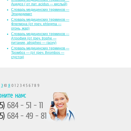
Ацидоз ( от лат. асidus — кислый)
Словарь медицинских терминов —
Эпидидимит
Словарь медицинских терминов —
Флегмона (от гpeч. phlegma —
огонь, жар)
Словарь медицинских терминов —
Атрофия (от греч. trophe —
питание, atropheo — гасну)
Словарь медицинских терминов —
Тромбоз — (от греч. thrombos —
сгусток)
Ы
Э
Ю
Я
0 1 2 3 4 5 6 7 8 9
оните нам:
5)
684 - 51 - 11
5)
684 - 49 - 81