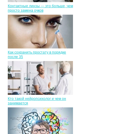
Контактные линзы — это больше, чем
просто замена очков
Как сохранить простату в порядке
после 35
Кто такой нейропсихолог и чем он
занимается