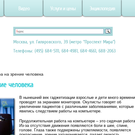
Видео
Услуги и цены
Энциклопедия
Москва, ул. Гиляровского, 39 (метро "Проспект Мира")
Телефоны: (495) 684-5111, 684-4981, 684-4661, 688-2063
а на зрение человека
ие человека
В нынешний век гаджетизации взрослые и дети много времени
проводят за экранами мониторов. Окулисты говорят об
увеличении пациентов с различными заболеваниями, которые
явились следствием работы на компьютере.
Продолжительная работа на компьютере – это сидячая работа
Из-за отсутствия движения появляются боли в шее, спине,
голове. Глаза также подвержены утомляемости, появляется
покраснение, зрение затуманивается, падает резкость,