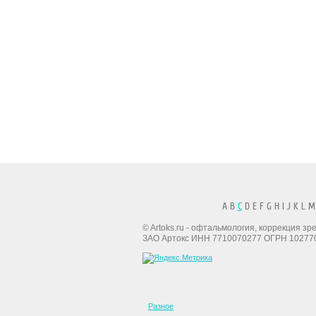
A B
C
D E F G H I J K L M
© Artoks.ru - офтальмология, коррекция з
ЗАО Артокс ИНН 7710070277 ОГРН 10277
Разное