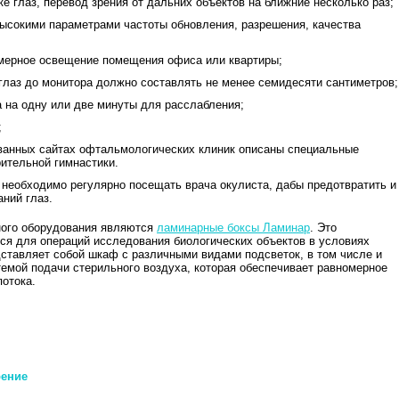
ке глаз, перевод зрения от дальних объектов на ближние несколько раз;
высокими параметрами частоты обновления, разрешения, качества
омерное освещение помещения офиса или квартиры;
глаз до монитора должно составлять не менее семидесяти сантиметров;
а на одну или две минуты для расслабления;
;
ованных сайтах офтальмологических клиник описаны специальные
ительной гимнастики.
 необходимо регулярно посещать врача окулиста, дабы предотвратить и
ний глаз.
ного оборудования являются
ламинарные боксы Ламинар
. Это
ся для операций исследования биологических объектов в условиях
дставляет собой шкаф с различными видами подсветок, в том числе и
мой подачи стерильного воздуха, которая обеспечивает равномерное
потока.
рение