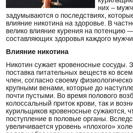
курильщики
них – муж
задумываются о последствиях, которы
влияние никотина на здоровье. В частно
велико влияние курения на потенцию 
составляющих здоровья каждого мужчи
Влияние никотина
Никотин сужает кровеносные сосуды. З
поставка питательных веществ ко всем
член, согласно своему физиологическ
крупными венами, которые до наступл
почти пустыми. Во время полового воз
колоссальный приток крови, так и возн
курильщиков кровеносные сужаются, чт
поступление в половые органы. Вследс
увеличивается уровень «плохого» холес