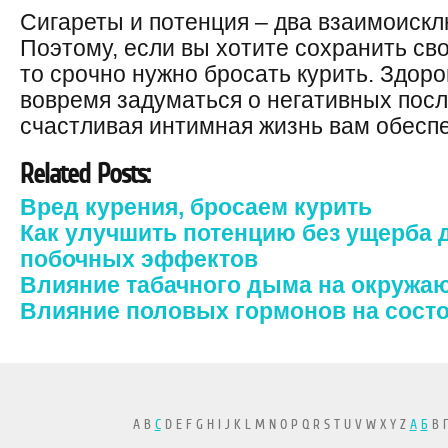
Сигареты и потенция – два взаимоиск
Поэтому, если вы хотите сохранить св
то срочно нужно бросать курить. Здоро
вовремя задуматься о негативных после
счастливая интимная жизнь вам обесп
Related Posts:
Вред курения, бросаем курить
Как улучшить потенцию без ущерба д
побочных эффектов
Влияние табачного дыма на окружа
Влияние половых гормонов на состо
A B
C
D E F G H I J K L M N O P Q R S T U V W X Y Z
А
Б
В Г