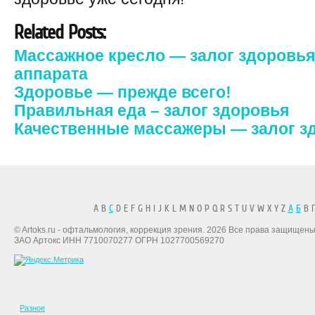
Related Posts:
Массажное кресло — залог здоровья
аппарата
Здоровье — прежде всего!
Правильная еда – залог здоровья
Качественные массажеры — залог з
A B
C
D E F G H I J K L M N O P Q R S T U V W X Y Z
А
Б
В Г
© Artoks.ru - офтальмология, коррекция зрения. 2026 Все права защищены
ЗАО Артокс ИНН 7710070277 ОГРН 1027700569270
Разное