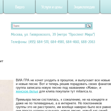
Видео
Услуги и цены
Энциклопедия
Москва, ул. Гиляровского, 39 (метро "Проспект Мира")
Телефоны: (495) 684-5111, 684-4981, 684-4661, 688-2063
ит
ВИА ГРА не хочет уходить в прошлое, и выпускает все новые
и новые песни. Вот и теперь решив порадовать своих фанатов
группа записала новую песню под названием «Жива», и
женское белье
для клипа покупали тут milavica.ru.
Премьера песни состоялась, к сожалению, не на концерте и
даже не по телевиденью, а в интернете. Но поклонников
группы это не расстроило, им вообще наверно было все равно
они просто хотели услышать новую песню, новый хит своей