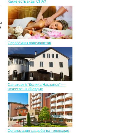
Какие есть виды СПА?
,
и
е
Справочник пансионатов
Санаторий “Долина Нарзанов” —
качественный отдых
Организация свадьбы на теплоходе