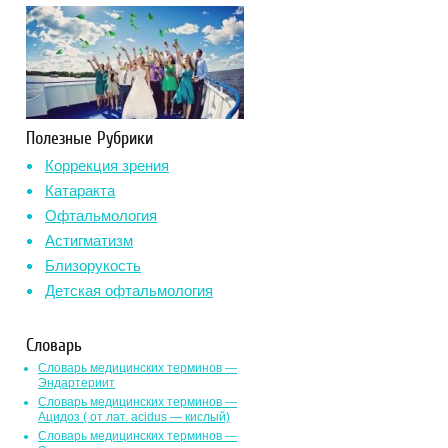
Полезные Рубрики
Коррекция зрения
Катаракта
Офтальмология
Астигматизм
Близорукость
Детская офтальмология
Словарь
Словарь медицинских терминов —
Эндартериит
Словарь медицинских терминов —
Ацидоз ( от лат. асidus — кислый)
Словарь медицинских терминов —