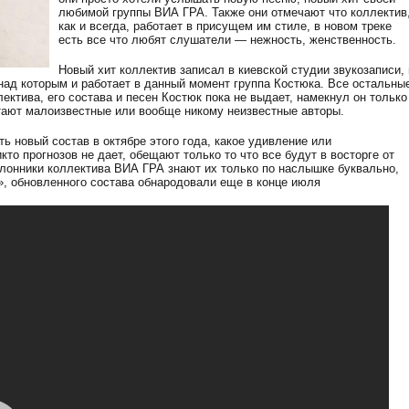
любимой группы ВИА ГРА. Также они отмечают что коллектив
как и всегда, работает в присущем им стиле, в новом треке
есть все что любят слушатели — нежность, женственность.
Новый хит коллектив записал в киевской студии звукозаписи, 
над которым и работает в данный момент группа Костюка. Все остальны
ектива, его состава и песен Костюк пока не выдает, намекнул он только
тают малоизвестные или вообще никому неизвестные авторы.
ь новый состав в октябре этого года, какое удивление или
кто прогнозов не дает, обещают только то что все будут в восторге от
клонники коллектива ВИА ГРА знают их только по наслышке буквально,
», обновленного состава обнародовали еще в конце июля