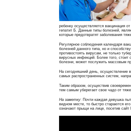
ребенку осуществляется вакцинация от т
гепатит Б. Данные типы болезней, явл
которые предотвратят заболевания тя
Регулярное соблюдения календаря вакц
болезней данного типа, но и способств
противостоять вирусам, не только тубе
вирусных инфекций. Более того, стоит 
болезни, может послужить массовым п
На сегодняшний день, осуществление ва
самых распространенных систем, напр
Таким образом, осуществив своевременн
тем самым уберегает свое чадо от тяж
На заметку
: Почти каждая девушка пыт
видном месте, то быстро стараются его
означают прыщи на лице, посетив сайт k