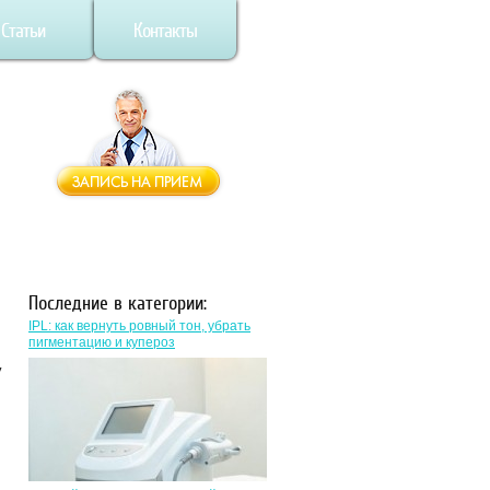
Статьи
Контакты
Последние в категории:
IPL: как вернуть ровный тон, убрать
пигментацию и купероз
у