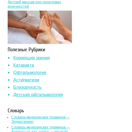
Детский массаж при переломах
конечностей
Полезные Рубрики
Коррекция зрения
Катаракта
Офтальмология
Астигматизм
Близорукость
Детская офтальмология
Словарь
Словарь медицинских терминов —
Эндартериит
Словарь медицинских терминов —
Ацидоз ( от лат. асidus — кислый)