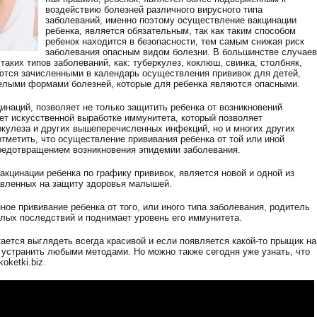
воздействию болезней различного вирусного типа
заболеваний, именно поэтому осуществление вакцинации
ребенка, является обязательным, так как таким способом
ребенок находится в безопасности, тем самым снижая риск
заболевания опасным видом болезни. В большинстве случаев
аких типов заболеваний, как: туберкулез, коклюш, свинка, столбняк,
яются зачисленными в календарь осуществления прививок для детей,
желыми формами болезней, которые для ребенка являются опасными.
инаций, позволяет не только защитить ребенка от возникновений
ует искусственной выработке иммунитета, который позволяет
ркулеза и других вышеперечисленных инфекций, но и многих других
отметить, что осуществление прививания ребенка от той или иной
редотвращением возникновения эпидемии заболевания.
кцинации ребенка по графику прививок, является новой и одной из
авленных на защиту здоровья малышей.
ое прививание ребенка от того, или иного типа заболевания, родитель
елых последствий и поднимает уровень его иммунитета.
ается выглядеть всегда красивой и если появляется какой-то прыщик на
 устранить любыми методами. Но можно также сегодня уже узнать, что
oketki.biz.