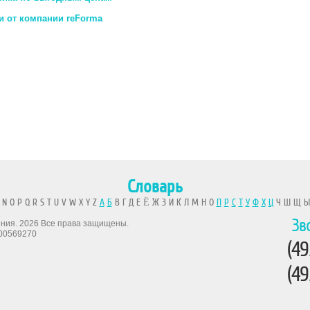
и от компании reForma
Словарь
 N O P Q R S T U V W X Y Z
А
Б
В Г Д Е Ё Ж З И К Л М Н О
П
Р
С
Т
У
Ф
Х
Ц
Ч Ш Щ 
Зв
рения. 2026 Все права защищены.
00569270
(49
(49