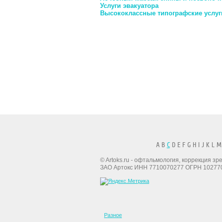
Услуги эвакуатора
Высококлассные типографские услуг
A B
C
D E F G H I J K L M
© Artoks.ru - офтальмология, коррекция з
ЗАО Артокс ИНН 7710070277 ОГРН 10277
Разное