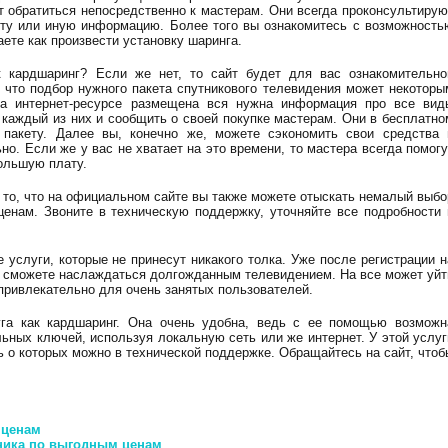
т обратиться непосредственно к мастерам. Они всегда проконсультирую
 ту или иную информацию. Более того вы ознакомитесь с возможность
ете как произвести установку шаринга.
 кардшаринг? Если же нет, то сайт будет для вас ознакомительно
, что подбор нужного пакета спутникового телевидения может некоторы
На интернет-ресурсе размещена вся нужна информация про все вид
 каждый из них и сообщить о своей покупке мастерам. Они в бесплатно
пакету. Далее вы, конечно же, можете сэкономить свои средства 
но. Если же у вас не хватает на это времени, то мастера всегда помогу
ольшую плату.
то, что на официальном сайте вы также можете отыскать немалый выбо
ценам. Звоните в техническую поддержку, уточняйте все подробности 
 услуги, которые не принесут никакого толка. Уже после регистрации н
 вы сможете наслаждаться долгожданным телевидением. На все может уйт
 привлекательно для очень занятых пользователей.
уга как кардшаринг. Она очень удобна, ведь с ее помощью возможн
ьных ключей, используя локальную сеть или же интернет. У этой услуг
ь о которых можно в технической поддержке. Обращайтесь на сайт, чтоб
 ценам
ника по выгодным ценам