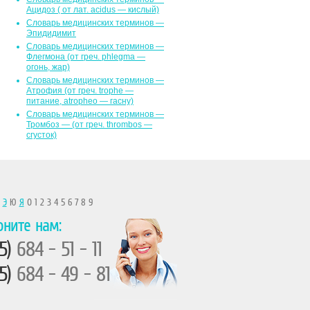
Ацидоз ( от лат. асidus — кислый)
Словарь медицинских терминов —
Эпидидимит
Словарь медицинских терминов —
Флегмона (от гpeч. phlegma —
огонь, жар)
Словарь медицинских терминов —
Атрофия (от греч. trophe —
питание, atropheo — гасну)
Словарь медицинских терминов —
Тромбоз — (от греч. thrombos —
сгусток)
Ы
Э
Ю
Я
0 1 2 3 4 5 6 7 8 9
оните нам:
5)
684 - 51 - 11
5)
684 - 49 - 81