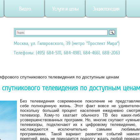
Видео
Услуги и цены
Энциклопедия
Москва, ул. Гиляровского, 39 (метро "Проспект Мира")
Телефоны: (495) 684-5111, 684-4981, 684-4661, 688-2063
цифрового спутникового телевидения по доступным ценам
 спутникового телевидения по доступным цена
Без телевидения современное поколение не представляе
себе полноценную жизнь. Этот факт вовсе не удивителен
поскольку больший процент населения ежедневно смотря
телевизор. Кому-то хватает обычного ТВ без каких-либ
усовершенствованных программ. Но, многие скупают «умные
телевизоры, подключают их к цифровому телевидению, 
наслаждаются исключительно самыми любимым
программами. Такой вариант развития событий намног
приятней, ведь не приходится подолгу ждать любой передач