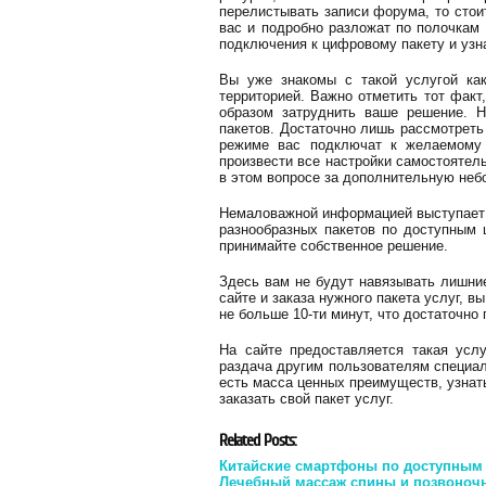
перелистывать записи форума, то стои
вас и подробно разложат по полочкам
подключения к цифровому пакету и узна
Вы уже знакомы с такой услугой как
территорией. Важно отметить тот факт
образом затруднить ваше решение. 
пакетов. Достаточно лишь рассмотреть
режиме вас подключат к желаемому 
произвести все настройки самостоятель
в этом вопросе за дополнительную неб
Немаловажной информацией выступает 
разнообразных пакетов по доступным 
принимайте собственное решение.
Здесь вам не будут навязывать лишние
сайте и заказа нужного пакета услуг,
не больше 10-ти минут, что достаточно
На сайте предоставляется такая усл
раздача другим пользователям специал
есть масса ценных преимуществ, узнат
заказать свой пакет услуг.
Related Posts:
Китайские смартфоны по доступным
Лечебный массаж спины и позвоноч