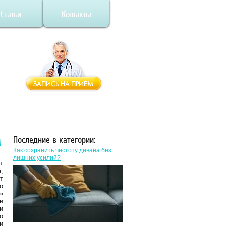
Статьи
Контакты
м
Последние в категории:
Как сохранить чистоту дивана без
лишних усилий?
т
,
т
о
»
и
и
о
и