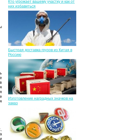
Кто угрожает вашему участку и как от
них избавиться
ы
Быстрая доставка грузов из Китая в
Россию
ь
е
в
я
я
е
Изготовление наградных значков на
я
заказ
,
а
и