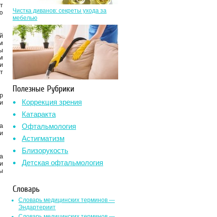
т
Чистка диванов: секреты ухода за
ю
мебелью
й
м
ы
м
и
т
Полезные Рубрики
р
Коррекция зрения
и
Катаракта
а
Офтальмология
и
Астигматизм
Близорукость
а
Детская офтальмология
и
ы
Словарь
Словарь медицинских терминов —
Эндартериит
Словарь медицинских терминов —