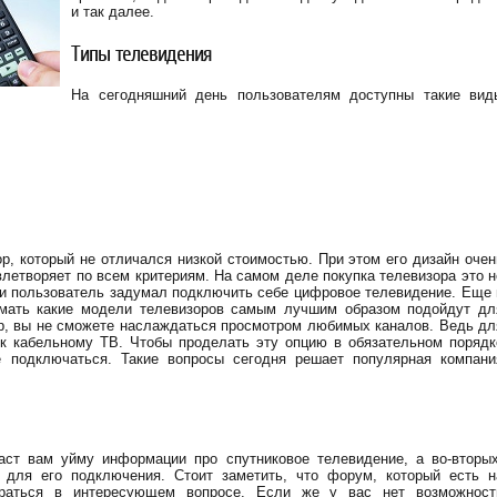
и так далее.
Типы телевидения
На сегодняшний день пользователям доступны такие вид
ор, который не отличался низкой стоимостью. При этом его дизайн очен
влетворяет по всем критериям. На самом деле покупка телевизора это н
ли пользователь задумал подключить себе цифровое телевидение. Еще 
имать какие модели телевизоров самым лучшим образом подойдут дл
ор, вы не сможете наслаждаться просмотром любимых каналов. Ведь дл
 к кабельному ТВ. Чтобы проделать эту опцию в обязательном порядк
е подключаться. Такие вопросы сегодня решает популярная компани
аст вам уйму информации про спутниковое телевидение, а во-вторых
 для его подключения. Стоит заметить, что форум, который есть н
браться в интересующем вопросе. Если же у вас нет возможност