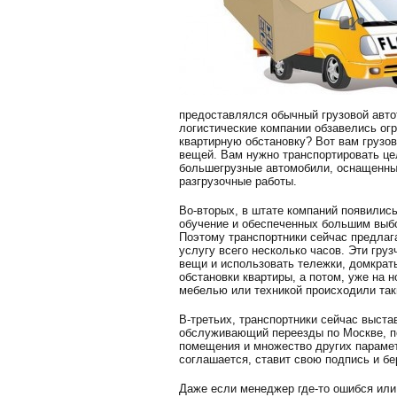
предоставлялся обычный грузовой автот
логистические компании обзавелись ог
квартирную обстановку? Вот вам грузов
вещей. Вам нужно транспортировать цел
большегрузные автомобили, оснащенны
разгрузочные работы.
Во-вторых, в штате компаний появили
обучение и обеспеченных большим выбо
Поэтому транспортники сейчас предлага
услугу всего несколько часов. Эти гру
вещи и использовать тележки, домкрат
обстановки квартиры, а потом, уже на н
мебелью или техникой происходили так
В-третьих, транспортники сейчас выста
обслуживающий переезды по Москве, пе
помещения и множество других парамет
соглашается, ставит свою подпись и бер
Даже если менеджер где-то ошибся или