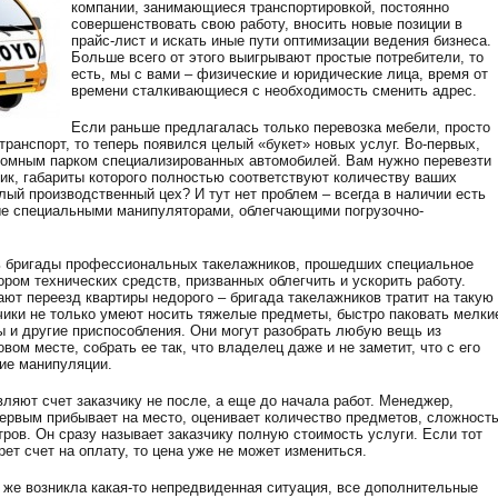
компании, занимающиеся транспортировкой, постоянно
совершенствовать свою работу, вносить новые позиции в
прайс-лист и искать иные пути оптимизации ведения бизнеса.
Больше всего от этого выигрывают простые потребители, то
есть, мы с вами – физические и юридические лица, время от
времени сталкивающиеся с необходимость сменить адрес.
Если раньше предлагалась только перевозка мебели, просто
ранспорт, то теперь появился целый «букет» новых услуг. Во-первых,
ромным парком специализированных автомобилей. Вам нужно перевезти
ик, габариты которого полностью соответствуют количеству ваших
ый производственный цех? И тут нет проблем – всегда в наличии есть
е специальными манипуляторами, облегчающими погрузочно-
сь бригады профессиональных такелажников, прошедших специальное
ром технических средств, призванных облегчить и ускорить работу.
ют переезд квартиры недорого – бригада такелажников тратит на такую
зчики не только умеют носить тяжелые предметы, быстро паковать мелки
ы и другие приспособления. Они могут разобрать любую вещь из
овом месте, собрать ее так, что владелец даже и не заметит, что с его
ие манипуляции.
вляют счет заказчику не после, а еще до начала работ. Менеджер,
рвым прибывает на место, оценивает количество предметов, сложност
ров. Он сразу называет заказчику полную стоимость услуги. Если тот
ет счет на оплату, то цена уже не может измениться.
 же возникла какая-то непредвиденная ситуация, все дополнительные