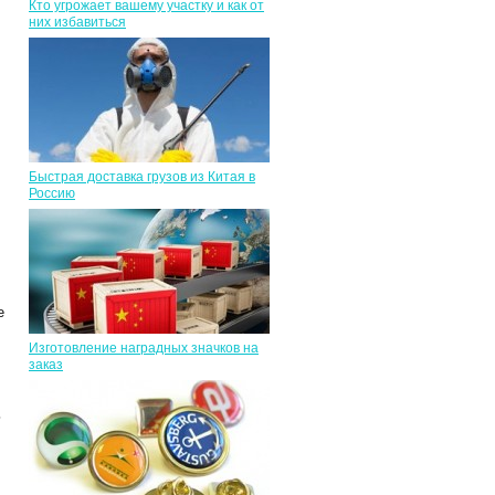
Кто угрожает вашему участку и как от
них избавиться
Быстрая доставка грузов из Китая в
Россию
е
Изготовление наградных значков на
заказ
ь