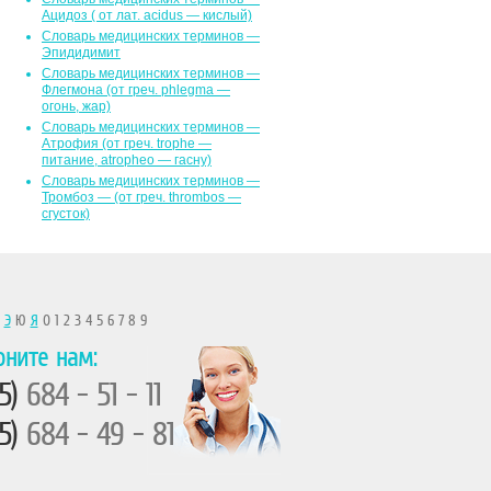
Ацидоз ( от лат. асidus — кислый)
Словарь медицинских терминов —
Эпидидимит
Словарь медицинских терминов —
Флегмона (от гpeч. phlegma —
огонь, жар)
Словарь медицинских терминов —
Атрофия (от греч. trophe —
питание, atropheo — гасну)
Словарь медицинских терминов —
Тромбоз — (от греч. thrombos —
сгусток)
Ы
Э
Ю
Я
0 1 2 3 4 5 6 7 8 9
оните нам:
5)
684 - 51 - 11
5)
684 - 49 - 81