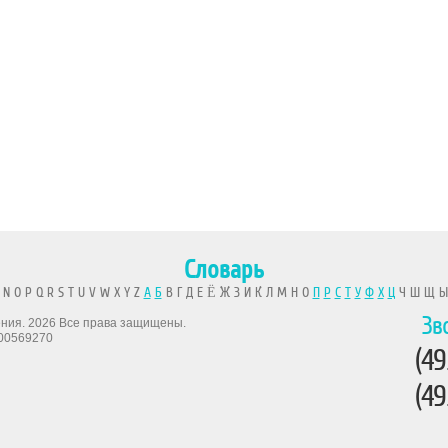
Словарь
 N O P Q R S T U V W X Y Z
А
Б
В Г Д Е Ё Ж З И К Л М Н О
П
Р
С
Т
У
Ф
Х
Ц
Ч Ш Щ 
Зв
рения. 2026 Все права защищены.
00569270
(49
(49