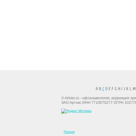
A B
C
D E F G H I J K L M
© Artoks.ru - офтальмология, коррекция з
ЗАО Артокс ИНН 7710070277 ОГРН 10277
Разное