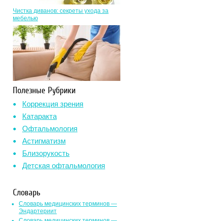
Чистка диванов: секреты ухода за
мебелью
Полезные Рубрики
Коррекция зрения
Катаракта
Офтальмология
Астигматизм
Близорукость
Детская офтальмология
Словарь
Словарь медицинских терминов —
Эндартериит
Словарь медицинских терминов —