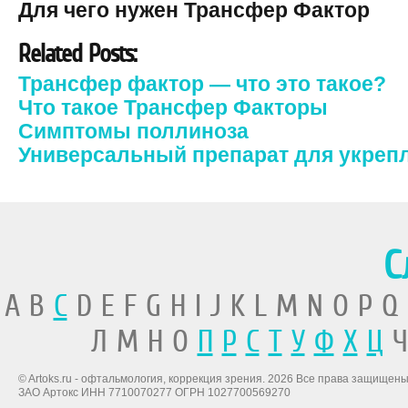
Для чего нужен Трансфер Фактор
Related Posts:
Трансфер фактор — что это такое?
Что такое Трансфер Факторы
Симптомы поллиноза
Универсальный препарат для укреп
С
A B
C
D E F G H I J K L M N O P Q
Л М Н О
П
Р
С
Т
У
Ф
Х
Ц
Ч
© Artoks.ru - офтальмология, коррекция зрения. 2026 Все права защищены
ЗАО Артокс ИНН 7710070277 ОГРН 1027700569270