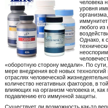
человека 
уровня им
организма
иммунитет
любого из 
воздейств
Однако, к 
техническ
неоспорим
человечест
«оборотную сторону медали». По сути, 
мере внедрения всё новых технологий
отраслях человеческой жизнедеятельн
количество негативных факторов, в то
влияющих на организм человека и, как 
подавлению его иммунной защиты.
Существует ли возможность как-то вер