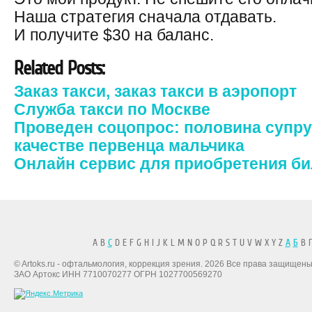
Наша стратегия сначала отдавать.
И получите $30 на баланс.
Related Posts:
Заказ такси, заказ такси в аэропорт
Служба такси по Москве
Проведен соцопрос: половина супру
качестве первенца мальчика
Онлайн сервис для приобретения би
A B
C
D E F G H I J K L M N O P Q R S T U V W X Y Z
А
Б
В Г
© Artoks.ru - офтальмология, коррекция зрения. 2026 Все права защищены
ЗАО Артокс ИНН 7710070277 ОГРН 1027700569270