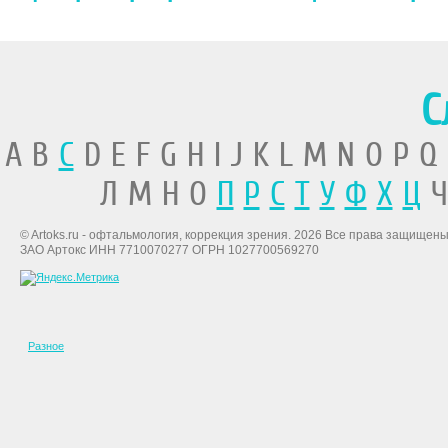
С
A B
C
D E F G H I J K L M N O P Q
Л М Н О
П
Р
С
Т
У
Ф
Х
Ц
Ч
© Artoks.ru - офтальмология, коррекция зрения. 2026 Все права защищены
ЗАО Артокс ИНН 7710070277 ОГРН 1027700569270
Разное