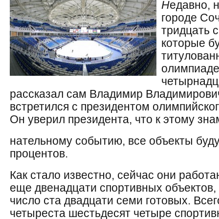
Н
едавно, н
городе Соч
тридцать 
которые б
титулован
олимпиаде
четырнадц
рассказал сам Владимир Владимирович 
встретился с президентом олимпийског
Он уверил президента, что к этому зна
нательному событию, все объекты буду
процентов.
Как стало известно, сейчас они работ
еще двенадцати спортивных объектов, 
число ста двадцати семи готовых. Все
четыреста шестьдесят четыре спортивн