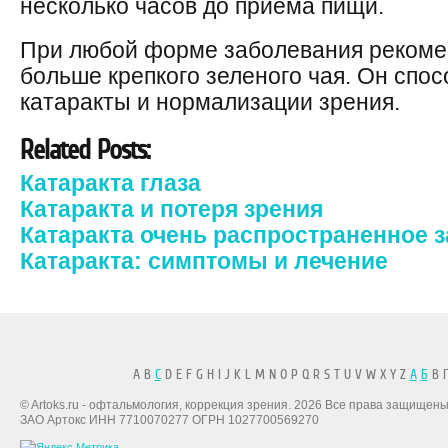
несколько часов до приема пищи.
При любой форме заболевания рекомен
больше крепкого зеленого чая. Он спо
катаракты и нормализации зрения.
Related Posts:
Катаракта глаза
Катаракта и потеря зрения
Катаракта очень распространенное з
Катаракта: симптомы и лечение
A B
C
D E F G H I J K L M N O P Q R S T U V W X Y Z
А
Б
В Г
© Artoks.ru - офтальмология, коррекция зрения. 2026 Все права защищены
ЗАО Артокс ИНН 7710070277 ОГРН 1027700569270