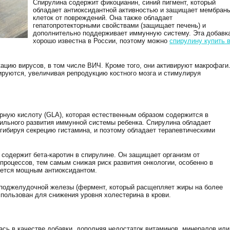
Спирулина содержит фикоцианин, синий пигмент, который
обладает антиоксидантной активностью и защищает мембран
клеток от повреждений. Она также обладает
гепатопротекторными свойствами (защищает печень) и
дополнительно поддерживает иммунную систему. Эта добавк
хорошо известна в России, поэтому можно
спирулину купить 
ацию вирусов, в том числе ВИЧ. Кроме того, они активируют макрофаги
ируются, увеличивая репродукцию костного мозга и стимулируя
ную кислоту (GLA), которая естественным образом содержится в
ильного развития иммунной системы ребенка. Спирулина обладает
гибируя секрецию гистамина, и поэтому обладает терапевтическими
 содержит бета-каротин в спирулине. Он защищает организм от
процессов, тем самым снижая риск развития онкологии, особенно в
яется мощным антиоксидантом.
 поджелудочной железы (фермент, который расщепляет жиры на более
спользован для снижения уровня холестерина в крови.
сь в качестве добавки, дополняя недостаток витаминов, минералов или