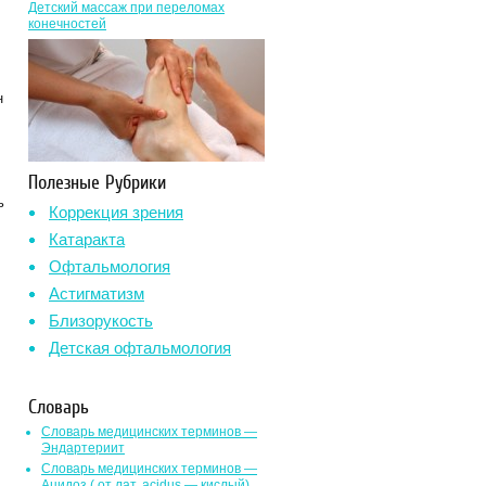
Детский массаж при переломах
конечностей
н
Полезные Рубрики
ь
Коррекция зрения
Катаракта
Офтальмология
Астигматизм
Близорукость
Детская офтальмология
Словарь
Словарь медицинских терминов —
Эндартериит
Словарь медицинских терминов —
Ацидоз ( от лат. асidus — кислый)