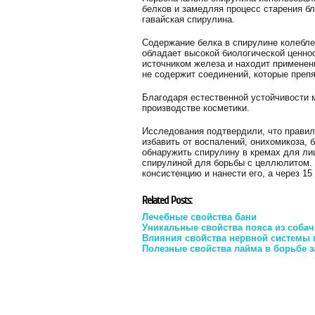
белков и замедляя процесс старения б
гавайская спирулина.
Содержание белка в спирулине колеблет
обладает высокой биологической ценно
источником железа и находит применени
не содержит соединений, которые препя
Благодаря естественной устойчивости м
производстве косметики.
Исследования подтвердили, что правил
избавить от воспалений, онихомикоза, 
обнаружить спирулину в кремах для ли
спирулиной для борьбы с целлюлитом. 
консистенцию и нанести его, а через 1
Related Posts:
Лечебные свойства бани
Уникальные свойства пояса из соба
Влияния свойства нервной системы 
Полезные свойства лайма в борьбе з