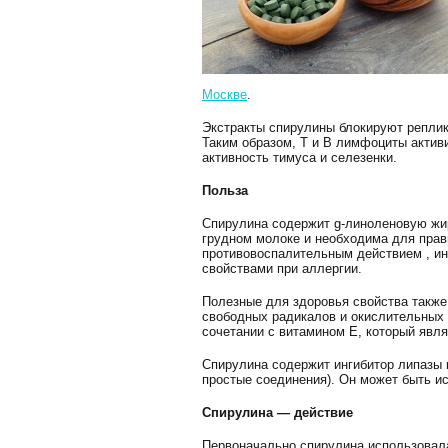
Москве
.
Экстракты спирулины блокируют реплик
Таким образом, Т и В лимфоциты актив
активность тимуса и селезенки.
Польза
Спирулина содержит g-линоленовую жир
грудном молоке и необходима для прав
противовоспалительным действием , ин
свойствами при аллергии.
Полезные для здоровья свойства также
свободных радикалов и окислительных 
сочетании с витамином Е, который явл
Спирулина содержит ингибитор липазы
простые соединения). Он может быть и
Спирулина — действие
Первоначально спирулина использовала