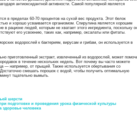
лагодаря антиоксидантной активности. Самой популярной является
ся в пределах 60-70 процентов на сухой вес продукта. Этот белок
стью и хорошо усваивается организмом. Спирулина является хорошим
е в рационе людей, которым не хватает этого ингредиента, поскольку о
тствуют его усвоению, таких как, например, оксалаты или фитаты.
орских водорослей к бактериям, вирусам и грибам, он используется в
ьно приготовленный экстракт, извлеченный из водорослей, может помоч
бородавок в течение нескольких недель. Вот почему вы часто можете
ца — например, от прыщей. Также используется обертывания со
Достаточно смешать порошок с водой, чтобы получить оптимальную
5 минут тщательно вымыть.
чьей шерсти
при подготовке и проведения урока физической культуры
а здоровье человека