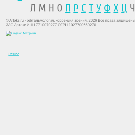
Л М Н О
П
Р
С
Т
У
Ф
Х
Ц
Ч
© Artoks.ru - офтальмология, коррекция зрения. 2026 Все права защищены
ЗАО Артокс ИНН 7710070277 ОГРН 1027700569270
Разное