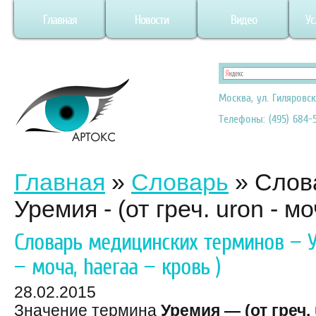
Главная
Новости
Видео
Ус
Москва, ул. Гиляровск
Телефоны: (495) 684-5
Главная
»
Словарь
»
Слов
Уремия - (от греч. uron - мо
Словарь медицинских терминов — Ур
— моча, haeraa — кровь )
28.02.2015
Значение термина
Уремия — (от греч.