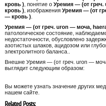
кровь )
, понятие о
Уремия — (от греч.
кровь )
, изображения
Уремия — (от гр
— кровь )
.
Уремия — (от греч. uron — моча, haer
патологическое состояние, наблюдаем
недостаточности, обусловлено задержк
азотистых шлаков, ацидозом или глуб
электролитного баланса..
Внешне Уремия — (от греч. uron — моча
выглядит следующим образом:
Вы можете узнать значение других ме
нашем сайте.
Related Posts: