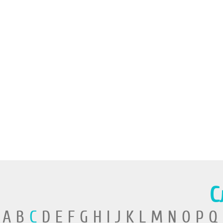
С
A B
C
D E F G H I J K L M N O P Q