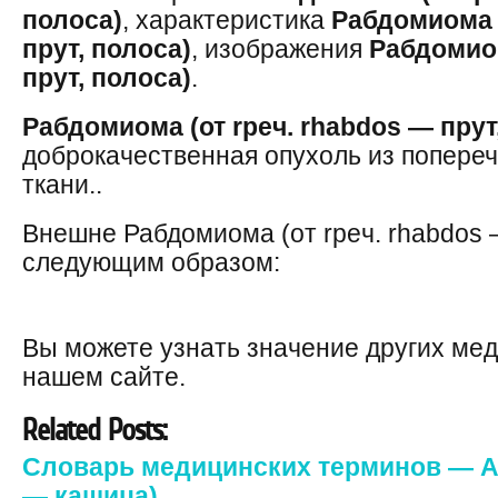
полоса)
, характеристика
Рабдомиома (
прут, полоса)
, изображения
Рабдомиом
прут, полоса)
.
Рабдомиома (от rpeч. rhabdos — прут
доброкачественная опухоль из попере
ткани..
Внешне Рабдомиома (от rpeч. rhabdos 
следующим образом:
Вы можете узнать значение других ме
нашем сайте.
Related Posts:
Словарь медицинских терминов — Ате
— кашица)