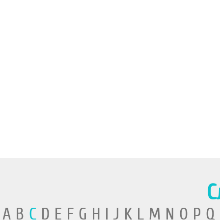
С
A B
C
D E F G H I J K L M N O P Q