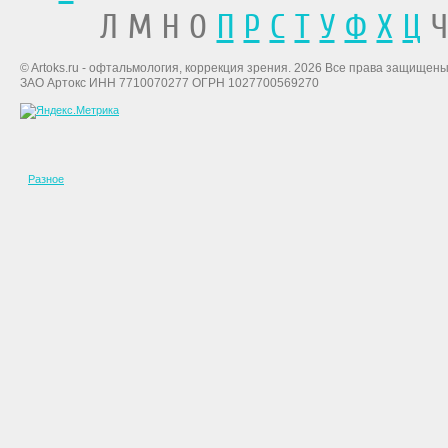
Л М Н О
П
Р
С
Т
У
Ф
Х
Ц
Ч
© Artoks.ru - офтальмология, коррекция зрения. 2026 Все права защищены
ЗАО Артокс ИНН 7710070277 ОГРН 1027700569270
Разное