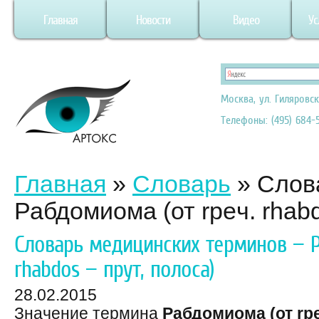
Главная
Новости
Видео
Ус
Москва, ул. Гиляровск
Телефоны: (495) 684-5
Главная
»
Словарь
»
Слов
Рабдомиома (от rpeч. rhabd
Словарь медицинских терминов — Р
rhabdos — прут, полоса)
28.02.2015
Значение термина
Рабдомиома (от rpe