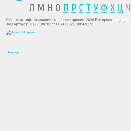
Л М Н О
П
Р
С
Т
У
Ф
Х
Ц
Ч
© Artoks.ru - офтальмология, коррекция зрения. 2026 Все права защищены
ЗАО Артокс ИНН 7710070277 ОГРН 1027700569270
Разное