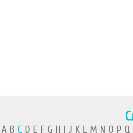
С
A B
C
D E F G H I J K L M N O P Q