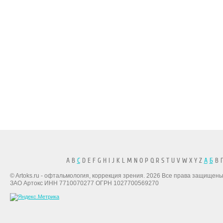
A B
C
D E F G H I J K L M N O P Q R S T U V W X Y Z
А
Б
В Г
© Artoks.ru - офтальмология, коррекция зрения. 2026 Все права защищены
ЗАО Артокс ИНН 7710070277 ОГРН 1027700569270