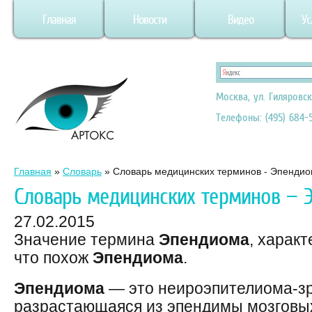
Главная
Новости
Видео
Ус
Москва, ул. Гиляровск
Телефоны: (495) 684-5
Главная
»
Словарь
»
Словарь медицинских терминов - Эпенди
Словарь медицинских терминов — 
27.02.2015
Значение термина
Эпендиома
, харак
что похож
Эпендиома
.
Эпендиома
— это неироэпителиома-зр
разрастающаяся из эпендимы мозговых