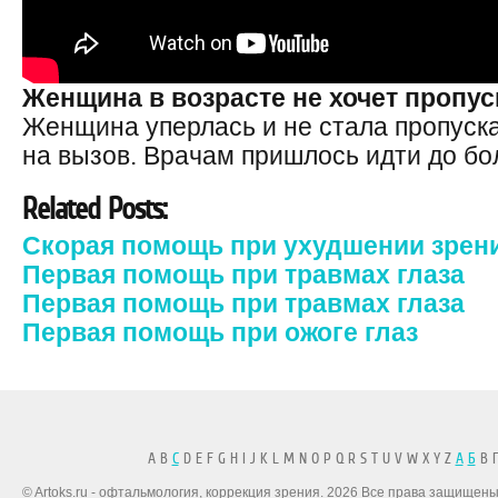
Женщина в возрасте не хочет пропу
Женщина уперлась и не стала пропуск
на вызов. Врачам пришлось идти до бо
Related Posts:
Скорая помощь при ухудшении зрен
Первая помощь при травмах глаза
Первая помощь при травмах глаза
Первая помощь при ожоге глаз
A B
C
D E F G H I J K L M N O P Q R S T U V W X Y Z
А
Б
В Г
© Artoks.ru - офтальмология, коррекция зрения. 2026 Все права защищены