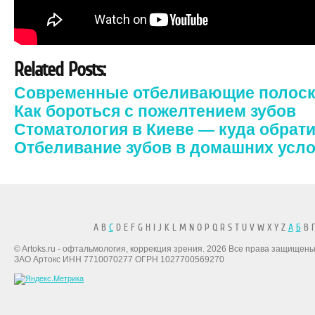
Related Posts:
Современные отбеливающие полос
Как бороться с пожелтением зубов
Стоматология в Киеве — куда обрат
Отбеливание зубов в домашних усл
A B
C
D E F G H I J K L M N O P Q R S T U V W X Y Z
А
Б
В Г
© Artoks.ru - офтальмология, коррекция зрения. 2026 Все права защищены
ЗАО Артокс ИНН 7710070277 ОГРН 1027700569270