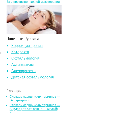
За и против пептидной мезотерапии
Полезные Рубрики
Коррекция зрения
Катаракта
й
Офтальмология
Астигматизм
Близорукость
Детская офтальмология
Словарь
Словарь медицинских терминов —
Эндартериит
Словарь медицинских терминов —
Ацидоз ( от лат. асidus — кислый)