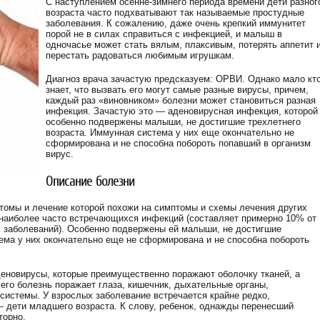
С наступлением осенне-зимнего периода времени дети разног
возраста часто подхватывают так называемые простудные
заболевания. К сожалению, даже очень крепкий иммунитет
порой не в силах справиться с инфекцией, и малыш в
одночасье может стать вялым, плаксивым, потерять аппетит 
перестать радоваться любимым игрушкам.
Диагноз врача зачастую предсказуем: ОРВИ. Однако мало кт
знает, что вызвать его могут самые разные вирусы, причем,
каждый раз «виновником» болезни может становиться разная
инфекция. Зачастую это — аденовирусная инфекция, которой
особенно подвержены малыши, не достигшие трехлетнего
возраста. Иммунная система у них еще окончательно не
сформирована и не способна побороть попавший в организм
вирус.
Описание болезни
птомы и лечение которой похожи на симптомы и схемы лечения других
наиболее часто встречающихся инфекций (составляет примерно 10% от
 заболеваний). Особенно подвержены ей малыши, не достигшие
ема у них окончательно еще не сформирована и не способна побороть
новирусы, которые преимущественно поражают оболочку тканей, а
его болезнь поражает глаза, кишечник, дыхательные органы,
истемы. У взрослых заболевание встречается крайне редко,
дети младшего возраста. К слову, ребенок, однажды перенесший
торно.