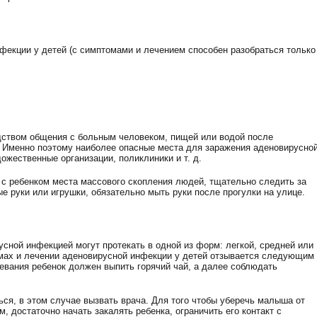
фекции у детей (с симптомами и лечением способен разобраться только
дством общения с больным человеком, пищей или водой после
. Именно поэтому наиболее опасные места для заражения аденовирусно
жественные организации, поликлиники и т. д.
с ребенком места массового скопления людей, тщательно следить за
ые руки или игрушки, обязательно мыть руки после прогулки на улице.
сной инфекцией могут протекать в одной из форм: легкой, средней или
мах и лечении аденовирусной инфекции у детей отзывается следующим
евания ребенок должен выпить горячий чай, а далее соблюдать
ся, в этом случае вызвать врача. Для того чтобы уберечь малыша от
 достаточно начать закалять ребенка, ограничить его контакт с