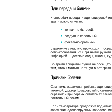
Пути передачи болезни
К способам передачи аденовирусной ин
врач) можно отнести:
контактно-бытовой;
воздушно-капельный;
фекально-оральный.
Заражение зачастую происходит посре
соприкосновения их с грязными руками
инфекцией — детские сады, школы, худо
Во время эпидемии лучше не посещать 
тем, чтобы малыш не тянул в рот грязн
Признаки болезни
Симптомы заражения ребенка аденовиру
тяжелой. Доктор Комаровский о симпто
образом: «При первых симптомах забол
постельный режим.
Если температура продолжит поднимать
заражения аденовирусным заболеванием,