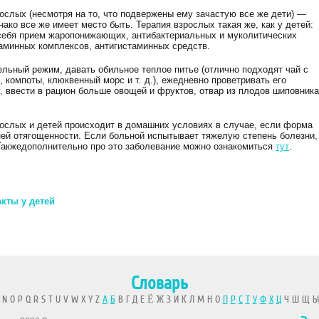
ослых (несмотря на то, что подвержены ему зачастую все же дети) —
нако все же имеет место быть. Терапия взрослых такая же, как у детей:
 себя прием жаропонижающих, антибактериальных и муколитических
таминных комплексов, антигистаминных средств.
льный режим, давать обильное теплое питье (отлично подходят чай с
 компоты, клюквенный морс и т. д.), ежедневно проветривать его
, ввести в рацион больше овощей и фруктов, отвар из плодов шиповника
ослых и детей происходит в домашних условиях в случае, если форма
ней отягощенности. Если больной испытывает тяжелую степень болезни,
Такжедополнительно про это заболевание можно ознакомиться
тут
.
кты у детей
Словарь
 N O P Q R S T U V W X Y Z
А
Б
В Г Д Е Ё Ж З И К Л М Н О
П
Р
С
Т
У
Ф
Х
Ц
Ч Ш Щ 