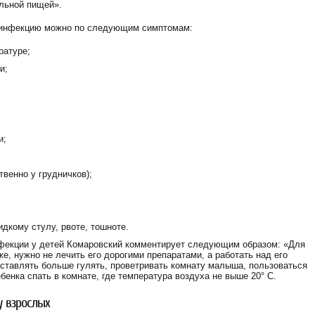
льной пищей».
 инфекцию можно по следующим симптомам:
ратуре;
и;
и;
венно у грудничков);
дкому стулу, рвоте, тошноте.
фекции у детей Комаровский комментирует следующим образом: «Для
же, нужно не лечить его дорогими препаратами, а работать над его
ставлять больше гулять, проветривать комнату малыша, пользоваться
енка спать в комнате, где температура воздуха не выше 20° C.
у взрослых