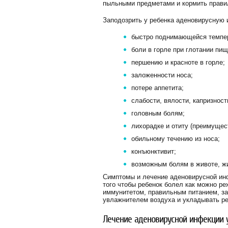
пыльными предметами и кормить прави
Заподозрить у ребенка аденовирусную
быстро поднимающейся темпе
боли в горле при глотании пищ
першению и красноте в горле;
заложенности носа;
потере аппетита;
слабости, вялости, капризност
головным болям;
лихорадке и отиту (преимущест
обильному течению из носа;
конъюнктивит;
возможным болям в животе, жи
Симптомы и лечение аденовирусной ин
того чтобы ребенок болел как можно ре
иммунитетом, правильным питанием, за
увлажнителем воздуха и укладывать реб
Лечение аденовирусной инфекции 