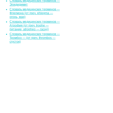
Словарь медицинских терминов —
Эпидидимит
Словарь медицинских терминов —
Флегмона (от гpeч. phlegma —
огонь, жар)
Словарь медицинских терминов —
Атрофия (от греч. trophe —
питание, atropheo — гасну)
Словарь медицинских терминов —
Тромбоз — (от греч. thrombos —
сгусток)