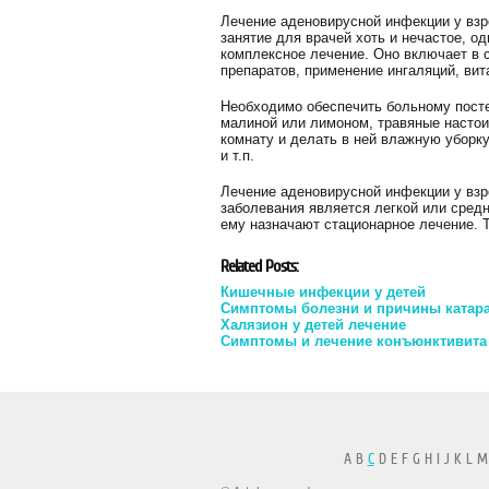
Лечение аденовирусной инфекции у взр
занятие для врачей хоть и нечастое, од
комплексное лечение. Оно включает в
препаратов, применение ингаляций, ви
Необходимо обеспечить больному посте
малиной или лимоном, травяные настои,
комнату и делать в ней влажную уборку
и т.п.
Лечение аденовирусной инфекции у взр
заболевания является легкой или сред
ему назначают стационарное лечение. 
Related Posts:
Кишечные инфекции у детей
Симптомы болезни и причины катара
Халязион у детей лечение
Симптомы и лечение конъюнктивита
A B
C
D E F G H I J K L M