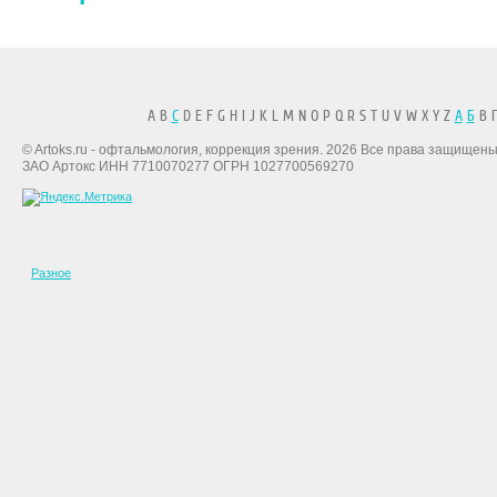
A B
C
D E F G H I J K L M N O P Q R S T U V W X Y Z
А
Б
В Г
© Artoks.ru - офтальмология, коррекция зрения. 2026 Все права защищены
ЗАО Артокс ИНН 7710070277 ОГРН 1027700569270
Разное