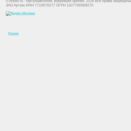
© Artoks.ru - офтальмология, коррекция зрения. 2026 Все права защищены
ЗАО Артокс ИНН 7710070277 ОГРН 1027700569270
Разное