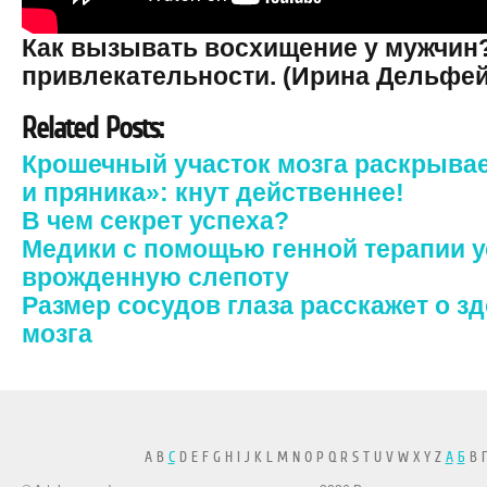
Как вызывать восхищение у мужчин
привлекательности. (Ирина Дельфей
Related Posts:
Крошечный участок мозга раскрывае
и пряника»: кнут действеннее!
В чем секрет успеха?
Медики с помощью генной терапии 
врожденную слепоту
Размер сосудов глаза расскажет о з
мозга
A B
C
D E F G H I J K L M N O P Q R S T U V W X Y Z
А
Б
В Г