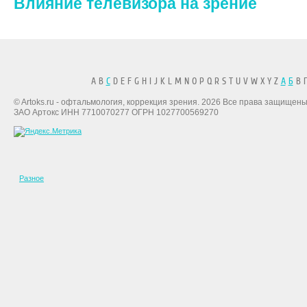
Влияние телевизора на зрение
A B
C
D E F G H I J K L M N O P Q R S T U V W X Y Z
А
Б
В Г
© Artoks.ru - офтальмология, коррекция зрения. 2026 Все права защищены
ЗАО Артокс ИНН 7710070277 ОГРН 1027700569270
Разное