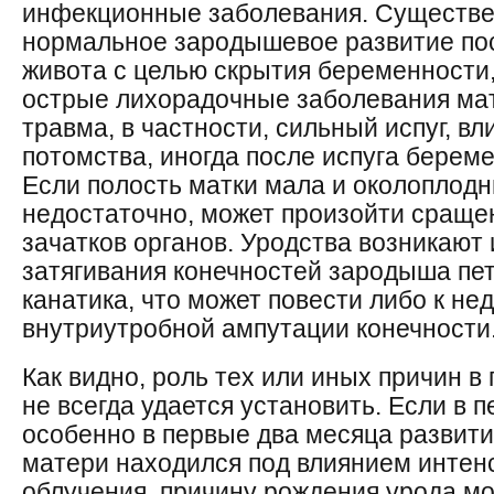
инфекционные заболевания. Существе
нормальное зародышевое развитие по
живота с целью скрытия беременности
острые лихорадочные заболевания ма
травма, в частности, сильный испуг, вл
потомства, иногда после испуга берем
Если полость матки мала и околоплод
недостаточно, может произойти сращ
зачатков органов. Уродства возникают 
затягивания конечностей зародыша пе
канатика, что может повести либо к не
внутриутробной ампутации конечности
Как видно, роль тех или иных причин 
не всегда удается установить. Если в 
особенно в первые два месяца развит
матери находился под влиянием интенс
облучения, причину рождения урода м