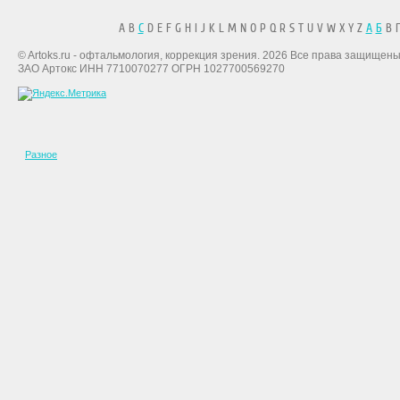
A B
C
D E F G H I J K L M N O P Q R S T U V W X Y Z
А
Б
В Г
© Artoks.ru - офтальмология, коррекция зрения. 2026 Все права защищены
ЗАО Артокс ИНН 7710070277 ОГРН 1027700569270
Разное