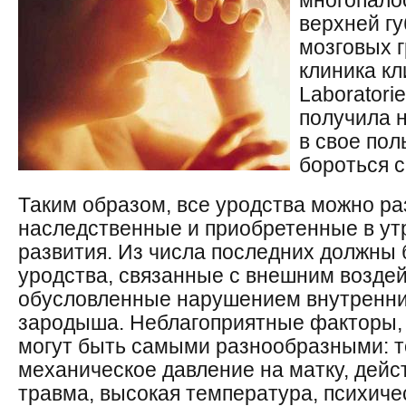
многопало
верхней гу
мозговых гр
клиника к
Laboratorie
получила 
в свое по
бороться с
Таким образом, все уродства можно ра
наследственные и приобретенные в ут
развития. Из числа последних должны
уродства, связанные с внешним воздей
обусловленные нарушением внутренни
зародыша. Неблагоприятные факторы,
могут быть самыми разнообразными: т
механическое давление на матку, дейс
травма, высокая температура, психиче