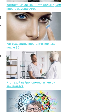
Контактные линзы — это больше, чем
просто замена очков
В
ь
.
Как сохранить простату в порядке
после 35
а
Кто такой нейропсихолог и чем он
занимается