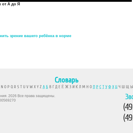
 от А до Я
нить зрение вашего ребёнка в норме
Словарь
 N O P Q R S T U V W X Y Z
А
Б
В Г Д Е Ё Ж З И К Л М Н О
П
Р
С
Т
У
Ф
Х
Ц
Ч Ш Щ 
Зв
рения. 2026 Все права защищены.
00569270
(49
(49