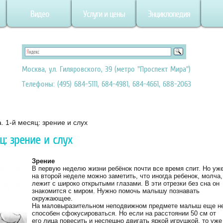
Видео
Услуги и цены
Энциклопедия
Москва, ул. Гиляровского, 39 (метро "Проспект Мира")
Телефоны: (495) 684-5111, 684-4981, 684-4661, 688-2063
. 1-й месяц: зрение и слух
ц: зрение и слух
Зрение
В первую неделю жизни ребёнок почти все время спит. Но уж
на второй неделе можно заметить, что иногда ребенок, молча,
лежит с широко открытыми глазами. В эти отрезки без сна он
знакомится с миром. Нужно помочь малышу познавать
окружающее.
На маловыразительном неподвижном предмете малыш еще н
способен сфокусироваться. Но если на расстоянии 50 см от
его лица повесить и неспешно двигать яркой игрушкой, то уже