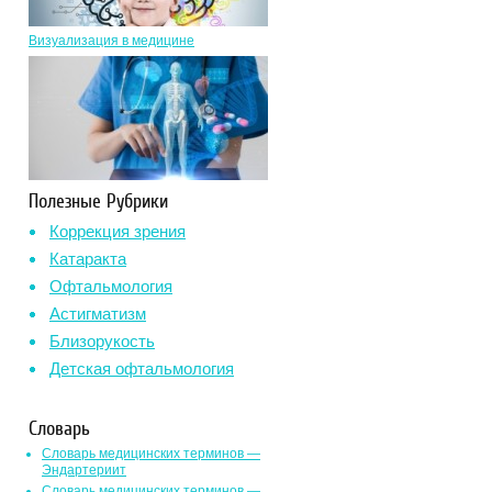
Визуализация в медицине
Полезные Рубрики
Коррекция зрения
Катаракта
Офтальмология
Астигматизм
Близорукость
Детская офтальмология
Словарь
Словарь медицинских терминов —
Эндартериит
Словарь медицинских терминов —