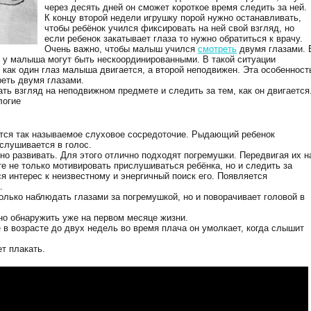
через десять дней он сможет короткое время следить за ней.
К концу второй недели игрушку порой нужно останавливать,
чтобы ребёнок учился фиксировать на ней свой взгляд, но
если ребенок закатывает глаза то нужно обратиться к врачу.
Очень важно, чтобы малыш учился
смотреть
двумя глазами. 
 у малыша могут быть нескоординированными. В такой ситуации
как один глаз малыша двигается, а второй неподвижен. Эта особенност
реть двумя глазами.
ь взгляд на неподвижном предмете и следить за тем, как он двигается
логие
тся так называемое слуховое сосредоточие. Рыдающий ребенок
вслушивается в голос.
жно развивать. Для этого отлично подходят погремушки. Передвигая их н
е не только мотивировать прислушиваться ребёнка, но и следить за
 интерес к неизвестному и энергичный поиск его. Появляется
.
олько наблюдать глазами за погремушкой, но и поворачивает головой в
о обнаружить уже на первом месяце жизни.
в возрасте до двух недель во время плача он умолкает, когда слышит
т плакать.