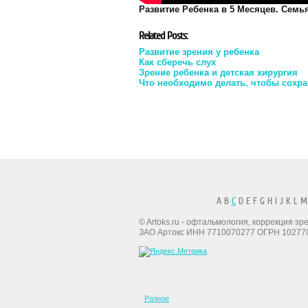
Развитие Ребенка в 5 Месяцев. Семья
Related Posts:
Развитие зрения у ребенка
Как сберечь слух
Зрение ребенка и детская хирургия
Что необходимо делать, чтобы сохра
A B
C
D E F G H I J K L M
© Artoks.ru - офтальмология, коррекция з
ЗАО Артокс ИНН 7710070277 ОГРН 10277
Разное