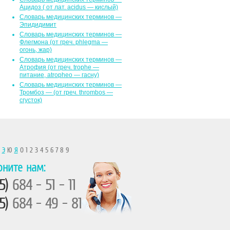
Ацидоз ( от лат. асidus — кислый)
Словарь медицинских терминов —
Эпидидимит
Словарь медицинских терминов —
Флегмона (от гpeч. phlegma —
огонь, жар)
Словарь медицинских терминов —
Атрофия (от греч. trophe —
питание, atropheo — гасну)
Словарь медицинских терминов —
Тромбоз — (от греч. thrombos —
сгусток)
Ы
Э
Ю
Я
0 1 2 3 4 5 6 7 8 9
оните нам:
5)
684 - 51 - 11
5)
684 - 49 - 81