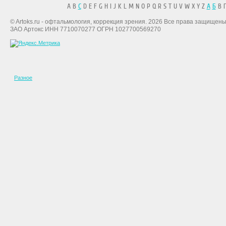
A B
C
D E F G H I J K L M N O P Q R S T U V W X Y Z
А
Б
В Г
© Artoks.ru - офтальмология, коррекция зрения. 2026 Все права защищены
ЗАО Артокс ИНН 7710070277 ОГРН 1027700569270
Разное